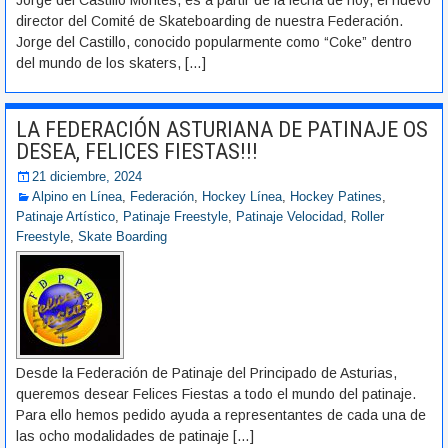
Jorge del Castillo Montes, es a partir de la fecha de hoy, el nuevo
director del Comité de Skateboarding de nuestra Federación.
Jorge del Castillo, conocido popularmente como “Coke” dentro
del mundo de los skaters,
[…]
LA FEDERACIÓN ASTURIANA DE PATINAJE OS
DESEA, FELICES FIESTAS!!!
21 diciembre, 2024
Alpino en Línea
,
Federación
,
Hockey Línea
,
Hockey Patines
,
Patinaje Artístico
,
Patinaje Freestyle
,
Patinaje Velocidad
,
Roller
Freestyle
,
Skate Boarding
Desde la Federación de Patinaje del Principado de Asturias,
queremos desear Felices Fiestas a todo el mundo del patinaje.
Para ello hemos pedido ayuda a representantes de cada una de
las ocho modalidades de patinaje
[…]