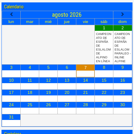
Calendario
agosto
2026
lun
mar
mié
jue
vie
sáb
dom
1
2
CAMPEON
CAMPEON
ATO DE
ATO DE
ESPAÑA
ESPAÑA
DE
DE
ESLALOM
ESLALOM
DE
PARALEO -
ALPINO
INLINE
EN LÍNEA
ALPINE
3
4
5
6
8
9
7
10
11
12
13
14
15
16
17
18
19
20
21
22
23
24
25
26
27
28
29
30
31