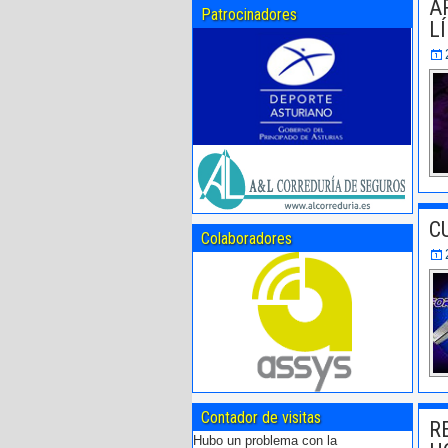
A
Patrocinadores
L
C
Colaboradores
Contador de visitas
R
Hubo un problema con la