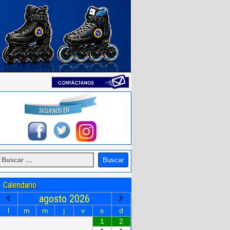
Calendario
agosto
2026
l
m
m
j
v
s
d
1
2
•
•