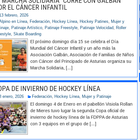
ª MARCHA SOLIDARIA “CORRE CON GALBAN”
OR EL CÁNCER INFANTIL
13 febrero, 2026
Alpino en Línea
,
Federación
,
Hockey Línea
,
Hockey Patines
,
Mujer y
inaje
,
Patinaje Artístico
,
Patinaje Freestyle
,
Patinaje Velocidad
,
Roller
estyle
,
Skate Boarding
El próximo domingo día 15 se celebra el Día
Mundial del Cáncer Infantil y un año más la
Asociación Galbán, Asociación de Familias de Niños
con Cáncer del Principado de Asturias organiza su
Marcha Solidaria,
[…]
OPA DE INVIERNO DE HOCKEY LÍNEA
8 enero, 2026
Federación
,
Hockey Línea
,
Mujer y Patinaje
El domingo 4 de Enero en el pabellón Visiola Rollan
de Mieres tuvo lugar la segunda Copa oficial de
invierno de hockey línea de la FDPPA de Asturias
con 3 equipos en el grupo de
[…]