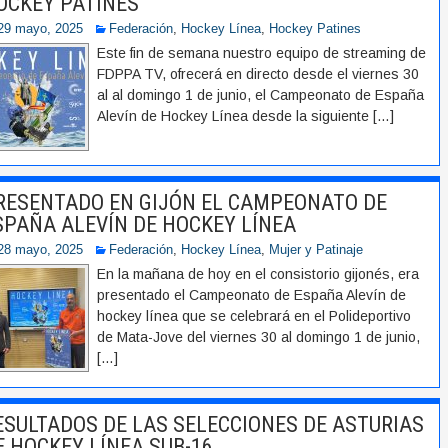
OCKEY PATINES
29 mayo, 2025
Federación
,
Hockey Línea
,
Hockey Patines
Este fin de semana nuestro equipo de streaming de
FDPPA TV, ofrecerá en directo desde el viernes 30
al al domingo 1 de junio, el Campeonato de España
Alevín de Hockey Línea desde la siguiente
[…]
RESENTADO EN GIJÓN EL CAMPEONATO DE
SPAÑA ALEVÍN DE HOCKEY LÍNEA
28 mayo, 2025
Federación
,
Hockey Línea
,
Mujer y Patinaje
En la mañana de hoy en el consistorio gijonés, era
presentado el Campeonato de España Alevín de
hockey línea que se celebrará en el Polideportivo
de Mata-Jove del viernes 30 al domingo 1 de junio,
[…]
ESULTADOS DE LAS SELECCIONES DE ASTURIAS
E HOCKEY LÍNEA SUB-16