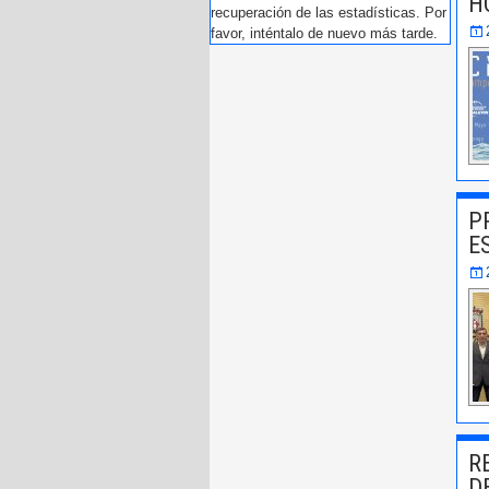
H
recuperación de las estadísticas. Por
favor, inténtalo de nuevo más tarde.
P
E
R
D