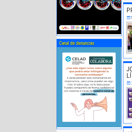
P
Canal de denuncias
J
L