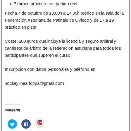
Examen práctico con partido real
Fecha 4 de octubre de 10.00h a 14.00h teórico en la sala de la
Federación Asturiana de Patinaje de Oviedo y de 17 a 19
práctico en pista.
Coste: 200 euros que incluye la licencia y seguro arbitral y
camiseta de árbitro de la federación asturiana para todos los
participantes que superen el curso.
Inscripción con datos personales y teléfono en
hockeylinea.fdppa@gmail.com
Compartir:
H
H
H
a
a
a
z
z
z