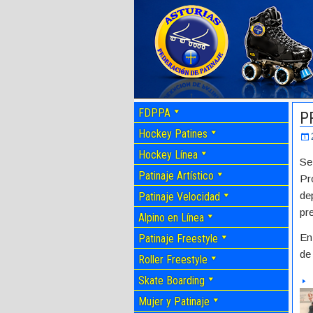
FDPPA
P
Hockey Patines
Hockey Línea
Se
Patinaje Artístico
Pr
de
Patinaje Velocidad
pr
Alpino en Línea
En
Patinaje Freestyle
de
Roller Freestyle
Skate Boarding
Mujer y Patinaje