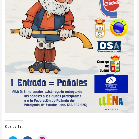
Compartir:
H