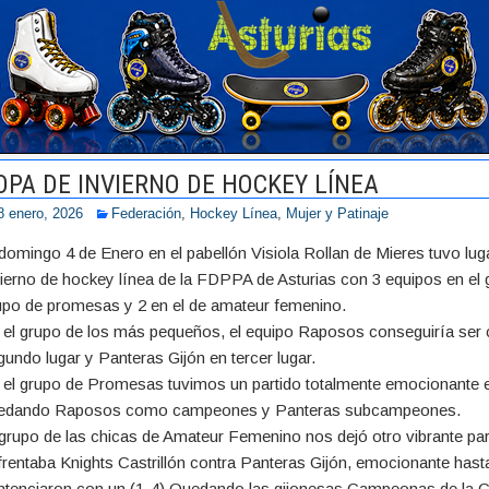
OPA DE INVIERNO DE HOCKEY LÍNEA
8 enero, 2026
Federación
,
Hockey Línea
,
Mujer y Patinaje
 domingo 4 de Enero en el pabellón Visiola Rollan de Mieres tuvo lug
vierno de hockey línea de la FDPPA de Asturias con 3 equipos en el 
upo de promesas y 2 en el de amateur femenino.
 el grupo de los más pequeños, el equipo Raposos conseguiría ser 
gundo lugar y Panteras Gijón en tercer lugar.
 el grupo de Promesas tuvimos un partido totalmente emocionante 
edando Raposos como campeones y Panteras subcampeones.
 grupo de las chicas de Amateur Femenino nos dejó otro vibrante par
frentaba Knights Castrillón contra Panteras Gijón, emocionante hasta 
ntenciaron con un (1-4) Quedando las gijonesas Campeonas de la C