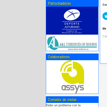
Patrocinadores
Com
Me 
Car
Colaboradores
Contador de visitas
Hubo un problema con la