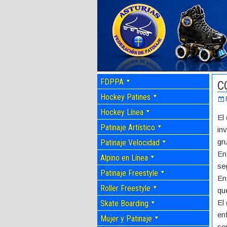
FDPPA
C
Hockey Patines
Hockey Línea
El
Patinaje Artístico
in
gr
Patinaje Velocidad
En
Alpino en Línea
se
Patinaje Freestyle
En
Roller Freestyle
qu
El
Skate Boarding
en
Mujer y Patinaje
se