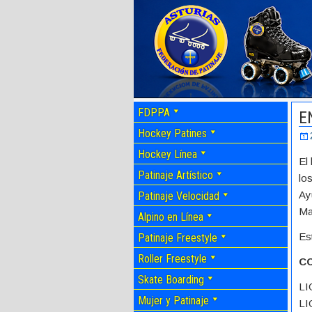
FDPPA
E
Hockey Patines
Hockey Línea
El
Patinaje Artístico
lo
Ay
Patinaje Velocidad
Ma
Alpino en Línea
Es
Patinaje Freestyle
Roller Freestyle
C
Skate Boarding
LI
Mujer y Patinaje
LI