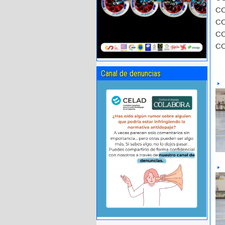
CO
CO
CO
CO
Canal de denuncias