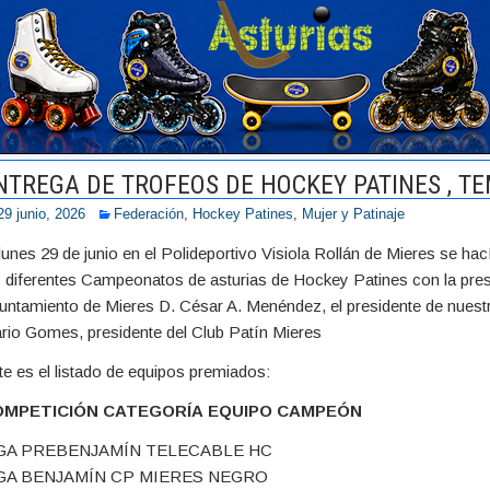
NTREGA DE TROFEOS DE HOCKEY PATINES , T
29 junio, 2026
Federación
,
Hockey Patines
,
Mujer y Patinaje
 lunes 29 de junio en el Polideportivo Visiola Rollán de Mieres se ha
s diferentes Campeonatos de asturias de Hockey Patines con la pres
untamiento de Mieres D. César A. Menéndez, el presidente de nuest
rio Gomes, presidente del Club Patín Mieres
te es el listado de equipos premiados:
OMPETICIÓN
CATEGORÍA
EQUIPO CAMPEÓN
GA PREBENJAMÍN TELECABLE HC
GA BENJAMÍN CP MIERES NEGRO