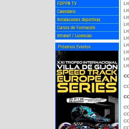
FDPPA TV
LI
LI
Calendario
LI
Instalaciones deportivas
LI
Cursos de Formación
LI
Intranet / Licencias
LI
LI
Próximos Eventos
LI
LI
LI
C
CO
C
CO
CO
CO
CO