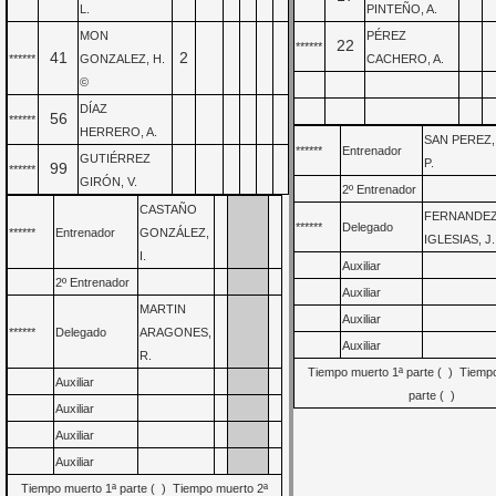
L.
PINTEÑO, A.
MON
PÉREZ
22
******
41
2
******
GONZALEZ, H.
CACHERO, A.
©
DÍAZ
56
******
HERRERO, A.
SAN PEREZ,
******
Entrenador
GUTIÉRREZ
P.
99
******
GIRÓN, V.
2º Entrenador
CASTAÑO
FERNANDE
******
Delegado
******
Entrenador
GONZÁLEZ,
IGLESIAS, J.
I.
Auxiliar
2º Entrenador
Auxiliar
MARTIN
Auxiliar
******
Delegado
ARAGONES,
Auxiliar
R.
Tiempo muerto 1ª parte ( ) Tiemp
Auxiliar
parte ( )
Auxiliar
Auxiliar
Auxiliar
Tiempo muerto 1ª parte ( ) Tiempo muerto 2ª