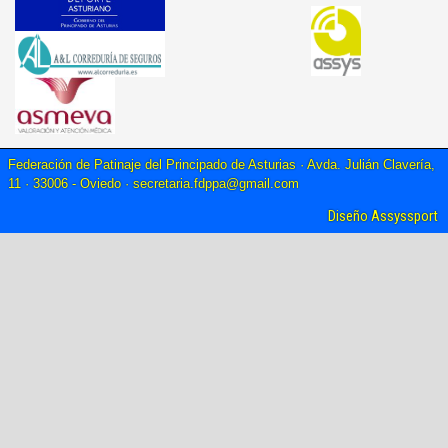
Federación de Patinaje del Principado de Asturias · Avda. Julián Clavería,
11 · 33006 - Oviedo ·
secretaria.fdppa@gmail.com
Diseño Assyssport