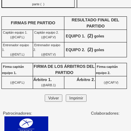
parte ( )
RESULTADO FINAL DEL
FIRMAS PRE PARTIDO
PARTIDO
Capitán equipo 1.
Capitán equipo 2.
(2)
EQUIPO 1.
goles
(@CAP.L)
(@CAP.V)
Entrenador equipo
Entrenador equipo
(2)
EQUIPO 2.
goles
1.
2.
(@ENT.L)
(@ENT.V)
FIRMA DE LOS ÁRBITROS DEL
Firma capitán
Firma capitán
PARTIDO
equipo 1.
equipo 2.
Árbitro 1.
Árbitro 2.
(@CAP.L)
(@CAP.V)
(@ARB.1)
Patrocinadores:
Colaboradores: