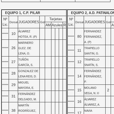
EQUIPO 1, C.P. PILAR
EQUIPO 2, A.D. PATINALO
Tarjetas
Nº
Nº
JUGADORES
JUGADORES
Dorsal
Gol
Dorsal
Gol
Lic.
Lic.
AM
Azules
R
A
ÁLVAREZ
FERNANDEZ
10
******
80
HOTEA, R. (P)
******
FERNANDEZ,
A. (P)
MARINERO
26
******
GLEZ. DE
TRAPIELLO
11
******
LENA, O.
SANTIN, G.
TUÑÓN
TRAPIELLO
27
12
******
******
GARCÍA, S.
SNATÍN, S.
GONZALEZ DE
FERNÁNDEZ
28
******
14
LENA REIS, D.
******
FERNÁNDEZ,
P.
MIGUEL
29
******
MAYORA, E.
MOLANO
15
2
******
VEGA, N. ©
FERNÁNDEZ
31
******
DELGADO, M.
ÁLVAREZ
16
******
ÁLVAREZ, A.
MARTÍN
38
******
RODRÍGUEZ,
NAVIA
17
******