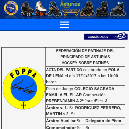
FEDERACIÓN DE PATINAJE DEL
PRINCIPADO DE ASTURIAS
HOCKEY SOBRE PATINES
celebrado en
POLA
ACTA DEL PARTIDO
DE LENA
el día
17/11/2017
a las
10:00
horas
Pista de Juego
COLEGIO SAGRADA
FAMILIA EL PILAR
Competición
PREBENJAMIN A 2ª
Jorn./Elim.
3
Árbitros: 1.
Sr.
RODRIGUEZ FERRERO,
MARTIN
y
2.
Sr.
Árbitro Auxiliar
Sr.
Delegado de Pista
Cronometrador
Sr.
Sr.