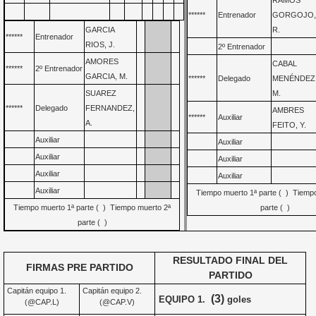
RAMOS
******
Entrenador
GORGOJO
GARCIA
R.
******
Entrenador
RIOS, J.
2º Entrenador
AMORES
CABAL
******
2º Entrenador
GARCIA, M.
******
Delegado
MENÉNDEZ
SUAREZ
M.
******
Delegado
FERNANDEZ,
AMBRES
******
Auxiliar
A.
FEITO, Y.
Auxiliar
Auxiliar
Auxiliar
Auxiliar
Auxiliar
Auxiliar
Auxiliar
Tiempo muerto 1ª parte ( ) Tiemp
Tiempo muerto 1ª parte ( ) Tiempo muerto 2ª
parte ( )
parte ( )
RESULTADO FINAL DEL
FIRMAS PRE PARTIDO
PARTIDO
Capitán equipo 1.
Capitán equipo 2.
(3)
EQUIPO 1.
goles
(@CAP.L)
(@CAP.V)