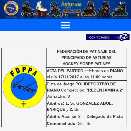
FEDERACIÓN DE PATINAJE DEL
PRINCIPADO DE ASTURIAS
HOCKEY SOBRE PATINES
celebrado en
RIAÑO
ACTA DEL PARTIDO
el día
17/11/2017
a las
11:00
horas
Pista de Juego
POLIDEPORTIVO DE
RIAÑO
Competición
PREBENJAMIN A 2ª
Jorn./Elim.
3
Árbitros: 1.
Sr.
GONZALEZ ABOL,
ENRIQUE
y
2.
Sr.
Árbitro Auxiliar
Sr.
Delegado de Pista
Cronometrador
Sr.
Sr.