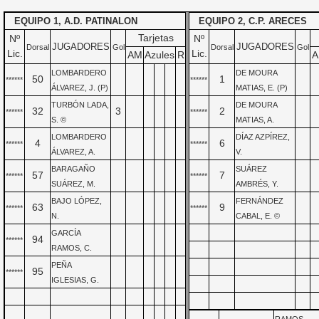
EQUIPO 1, A.D. PATINALON
EQUIPO 2, C.P. ARECES
Tarjetas
Nº
Nº
JUGADORES
JUGADORES
Dorsal
Gol
Dorsal
Gol
Lic.
Lic.
AM
Azules
R
A
LOMBARDERO
DE MOURA
50
1
******
******
ÁLVAREZ, J. (P)
MATIAS, E. (P)
TURBÓN LADA,
DE MOURA
32
3
2
******
******
S. ©
MATIAS, A.
LOMBARDERO
DÍAZ AZPÍREZ,
4
6
******
******
ÁLVAREZ, A.
V.
BARAGAÑO
SUÁREZ
57
7
******
******
SUÁREZ, M.
AMBRÉS, Y.
BAJO LÓPEZ,
FERNÁNDEZ
63
9
******
******
N.
CABAL, E. ©
GARCÍA
94
******
RAMOS, C.
PEÑA
95
******
IGLESIAS, G.