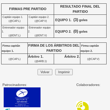
RESULTADO FINAL DEL
FIRMAS PRE PARTIDO
PARTIDO
Capitán equipo 1.
Capitán equipo 2.
(3)
EQUIPO 1.
goles
(@CAP.L)
(@CAP.V)
Entrenador equipo
Entrenador equipo
(0)
EQUIPO 2.
goles
1.
2.
(@ENT.L)
(@ENT.V)
FIRMA DE LOS ÁRBITROS DEL
Firma capitán
Firma capitán
PARTIDO
equipo 1.
equipo 2.
Árbitro 1.
Árbitro 2.
(@CAP.L)
(@CAP.V)
(@ARB.1)
Patrocinadores:
Colaboradores: