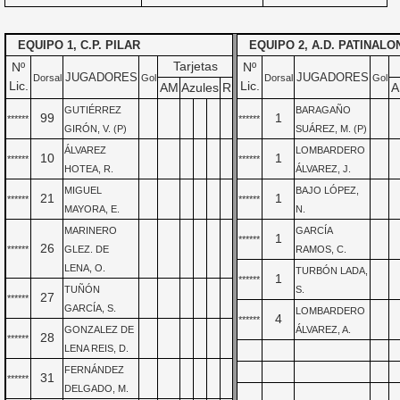
EQUIPO 1, C.P. PILAR
EQUIPO 2, A.D. PATINALO
Tarjetas
Nº
Nº
JUGADORES
JUGADORES
Dorsal
Gol
Dorsal
Gol
Lic.
Lic.
AM
Azules
R
A
GUTIÉRREZ
BARAGAÑO
99
1
******
******
GIRÓN, V. (P)
SUÁREZ, M. (P)
ÁLVAREZ
LOMBARDERO
10
1
******
******
HOTEA, R.
ÁLVAREZ, J.
MIGUEL
BAJO LÓPEZ,
21
1
******
******
MAYORA, E.
N.
MARINERO
GARCÍA
1
******
26
******
GLEZ. DE
RAMOS, C.
LENA, O.
TURBÓN LADA,
1
******
TUÑÓN
S.
27
******
GARCÍA, S.
LOMBARDERO
4
******
GONZALEZ DE
ÁLVAREZ, A.
28
******
LENA REIS, D.
FERNÁNDEZ
31
******
DELGADO, M.