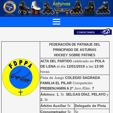
FEDERACIÓN DE PATINAJE DEL
PRINCIPADO DE ASTURIAS
HOCKEY SOBRE PATINES
celebrado en
POLA
ACTA DEL PARTIDO
DE LENA
el día
12/01/2019
a las
13:00
horas
Pista de Juego
COLEGIO SAGRADA
FAMILIA EL PILAR
Competición
PREBENJAMIN A 2ª
Jorn./Elim.
7
Árbitros: 1.
Sr.
SELGAS DÍAZ, PELAYO
y
2.
Sr.
Árbitro Auxiliar
Sr.
Delegado de Pista
Cronometrador
Sr.
Sr.