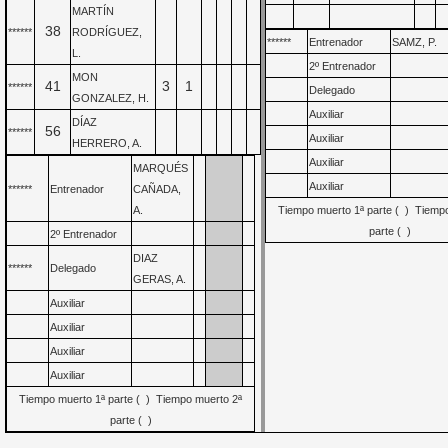
MARTÍN
38
******
RODRÍGUEZ,
******
Entrenador
SAMZ, P.
L.
2º Entrenador
MON
41
3
1
******
Delegado
GONZALEZ, H.
Auxiliar
DÍAZ
56
******
Auxiliar
HERRERO, A.
Auxiliar
MARQUÉS
Auxiliar
******
Entrenador
CAÑADA,
A.
Tiempo muerto 1ª parte ( ) Tiemp
parte ( )
2º Entrenador
DIAZ
******
Delegado
GERAS, A.
Auxiliar
Auxiliar
Auxiliar
Auxiliar
Tiempo muerto 1ª parte ( ) Tiempo muerto 2ª
parte ( )