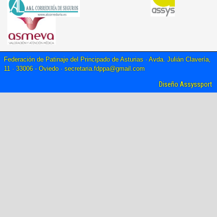
Federación de Patinaje del Principado de Asturias · Avda. Julián Clavería,
11 · 33006 - Oviedo ·
secretaria.fdppa@gmail.com
Diseño Assyssport