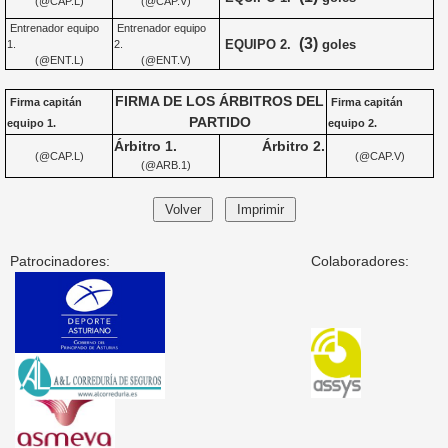
(@CAP.L)
(@CAP.V)
Entrenador equipo
Entrenador equipo
(3)
EQUIPO 2.
goles
1.
2.
(@ENT.L)
(@ENT.V)
FIRMA DE LOS ÁRBITROS DEL
Firma capitán
Firma capitán
PARTIDO
equipo 1.
equipo 2.
Árbitro 1.
Árbitro 2.
(@CAP.L)
(@CAP.V)
(@ARB.1)
Patrocinadores:
Colaboradores: