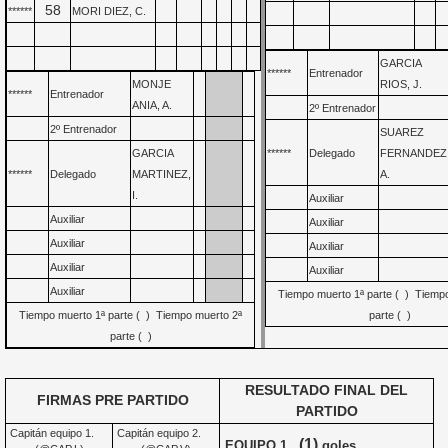
58
******
MORI DIEZ, C.
GARCIA
******
Entrenador
MONJE
RIOS, J.
******
Entrenador
ANIA, A.
2º Entrenador
2º Entrenador
SUAREZ
GARCIA
******
Delegado
FERNANDEZ
******
Delegado
MARTINEZ,
A.
I.
Auxiliar
Auxiliar
Auxiliar
Auxiliar
Auxiliar
Auxiliar
Auxiliar
Auxiliar
Tiempo muerto 1ª parte ( ) Tiemp
Tiempo muerto 1ª parte ( ) Tiempo muerto 2ª
parte ( )
parte ( )
RESULTADO FINAL DEL
FIRMAS PRE PARTIDO
PARTIDO
Capitán equipo 1.
Capitán equipo 2.
(1)
EQUIPO 1.
goles