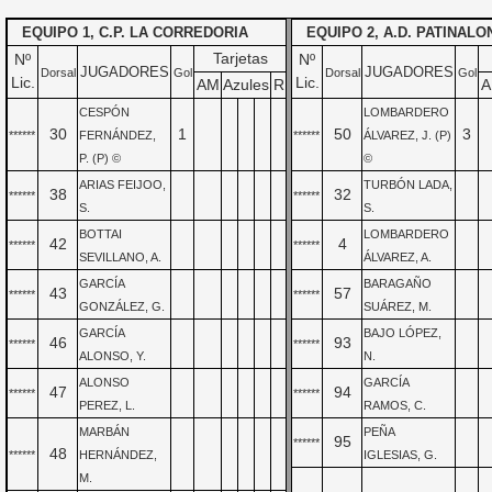
EQUIPO 1, C.P. LA CORREDORIA
EQUIPO 2, A.D. PATINALO
Tarjetas
Nº
Nº
JUGADORES
JUGADORES
Dorsal
Gol
Dorsal
Gol
Lic.
Lic.
AM
Azules
R
A
CESPÓN
LOMBARDERO
30
1
50
3
******
FERNÁNDEZ,
******
ÁLVAREZ, J. (P)
P. (P) ©
©
ARIAS FEIJOO,
TURBÓN LADA,
38
32
******
******
S.
S.
BOTTAI
LOMBARDERO
42
4
******
******
SEVILLANO, A.
ÁLVAREZ, A.
GARCÍA
BARAGAÑO
43
57
******
******
GONZÁLEZ, G.
SUÁREZ, M.
GARCÍA
BAJO LÓPEZ,
46
93
******
******
ALONSO, Y.
N.
ALONSO
GARCÍA
47
94
******
******
PEREZ, L.
RAMOS, C.
MARBÁN
PEÑA
95
******
48
******
HERNÁNDEZ,
IGLESIAS, G.
M.