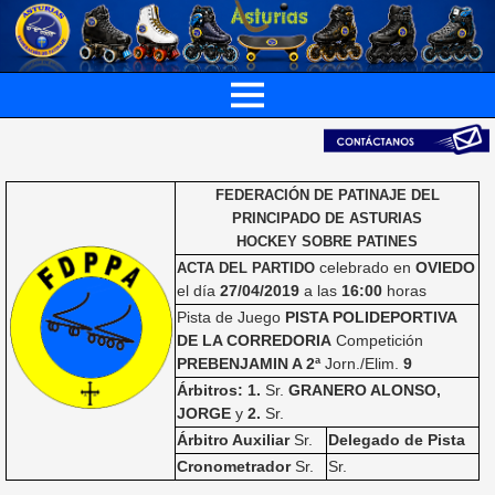
FEDERACIÓN DE PATINAJE DEL
PRINCIPADO DE ASTURIAS
HOCKEY SOBRE PATINES
celebrado en
OVIEDO
ACTA DEL PARTIDO
el día
27/04/2019
a las
16:00
horas
Pista de Juego
PISTA POLIDEPORTIVA
DE LA CORREDORIA
Competición
PREBENJAMIN A 2ª
Jorn./Elim.
9
Árbitros: 1.
Sr.
GRANERO ALONSO,
JORGE
y
2.
Sr.
Árbitro Auxiliar
Sr.
Delegado de Pista
Cronometrador
Sr.
Sr.