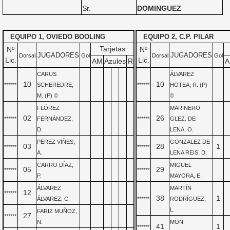
Sr.
DOMINGUEZ
EQUIPO 1, OVIEDO BOOLING
EQUIPO 2, C.P. PILAR
Tarjetas
Nº
Nº
JUGADORES
JUGADORES
Dorsal
Gol
Dorsal
Gol
Lic.
Lic.
AM
Azules
R
A
CARUS
ÁLVAREZ
10
10
******
SCHEREDRE,
******
HOTEA, R. (P)
M. (P) ©
©
FLÓREZ
MARINERO
02
26
******
FERNÁNDEZ,
******
GLEZ. DE
D.
LENA, O.
PEREZ VIÑES,
GONZALEZ DE
03
28
1
******
******
A.
LENA REIS, D.
CARRO DÍAZ,
MIGUEL
05
29
******
******
P.
MAYORA, E.
ÁLVAREZ
MARTÍN
12
******
38
1
ÁLVAREZ, C.
******
RODRÍGUEZ,
L.
FARIZ MUÑOZ,
27
******
N.
MON
41
1
******