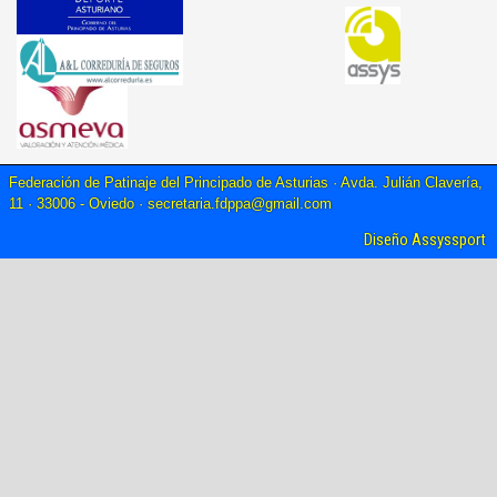
Federación de Patinaje del Principado de Asturias · Avda. Julián Clavería,
11 · 33006 - Oviedo ·
secretaria.fdppa@gmail.com
Diseño Assyssport