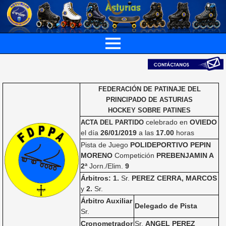
FEDERACIÓN DE PATINAJE DEL
PRINCIPADO DE ASTURIAS
HOCKEY SOBRE PATINES
celebrado en
OVIEDO
ACTA DEL PARTIDO
el día
26/01/2019
a las
17.00
horas
Pista de Juego
POLIDEPORTIVO PEPIN
MORENO
Competición
PREBENJAMIN A
2ª
Jorn./Elim.
9
Árbitros: 1.
Sr.
PEREZ CERRA, MARCOS
y
2.
Sr.
Árbitro Auxiliar
Delegado de Pista
Sr.
Cronometrador
Sr.
ANGEL PEREZ