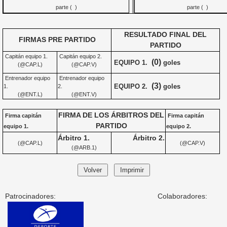
parte ( )
parte ( )
RESULTADO FINAL DEL
FIRMAS PRE PARTIDO
PARTIDO
Capitán equipo 1.
Capitán equipo 2.
(0)
EQUIPO 1.
goles
(@CAP.L)
(@CAP.V)
Entrenador equipo
Entrenador equipo
(3)
EQUIPO 2.
goles
1.
2.
(@ENT.L)
(@ENT.V)
FIRMA DE LOS ÁRBITROS DEL
Firma capitán
Firma capitán
PARTIDO
equipo 1.
equipo 2.
Árbitro 1.
Árbitro 2.
(@CAP.L)
(@CAP.V)
(@ARB.1)
Patrocinadores:
Colaboradores: