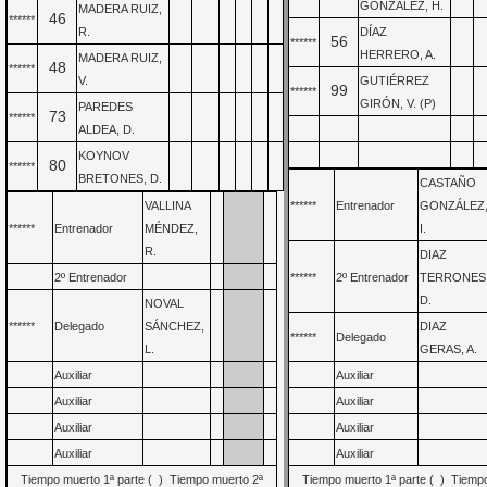
GONZALEZ, H.
MADERA RUIZ,
46
******
R.
DÍAZ
56
******
HERRERO, A.
MADERA RUIZ,
48
******
V.
GUTIÉRREZ
99
******
GIRÓN, V. (P)
PAREDES
73
******
ALDEA, D.
KOYNOV
80
******
BRETONES, D.
CASTAÑO
VALLINA
******
Entrenador
GONZÁLEZ
******
Entrenador
MÉNDEZ,
I.
R.
DIAZ
2º Entrenador
******
2º Entrenador
TERRONES
D.
NOVAL
******
Delegado
SÁNCHEZ,
DIAZ
******
Delegado
L.
GERAS, A.
Auxiliar
Auxiliar
Auxiliar
Auxiliar
Auxiliar
Auxiliar
Auxiliar
Auxiliar
Tiempo muerto 1ª parte ( ) Tiempo muerto 2ª
Tiempo muerto 1ª parte ( ) Tiemp