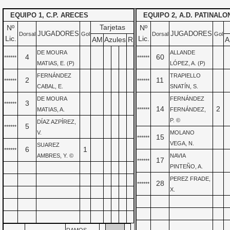
EQUIPO 1, C.P. ARECES
EQUIPO 2, A.D. PATINALO
Tarjetas
Nº
Nº
JUGADORES
JUGADORES
Dorsal
Gol
Dorsal
Gol
Lic.
Lic.
AM
Azules
R
A
DE MOURA
ALLANDE
4
60
******
******
MATIAS, E. (P)
LÓPEZ, A. (P)
FERNÁNDEZ
TRAPIELLO
2
11
******
******
CABAL, E.
SNATÍN, S.
DE MOURA
FERNÁNDEZ
3
******
14
2
MATIAS, A.
******
FERNÁNDEZ,
P. ©
DÍAZ AZPÍREZ,
5
******
V.
MOLANO
15
******
VEGA, N.
SUAREZ
6
1
******
AMBRES, Y. ©
NAVIA
17
******
PINTEÑO, A.
PEREZ FRADE,
28
******
X.