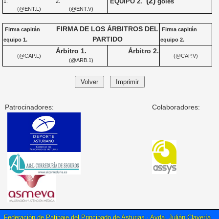
(2)
EQUIPO 2.
goles
1.
2.
(@ENT.L)
(@ENT.V)
FIRMA DE LOS ÁRBITROS DEL
Firma capitán
Firma capitán
PARTIDO
equipo 1.
equipo 2.
Árbitro 1.
Árbitro 2.
(@CAP.L)
(@CAP.V)
(@ARB.1)
Patrocinadores:
Colaboradores:
Federación de Patinaje del Principado de Asturias · Avda. Julián Clavería,