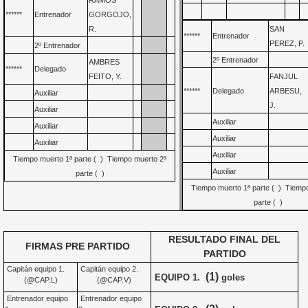
RAMOS
******
Entrenador
GORGOJO,
R.
SAN
******
Entrenador
PEREZ, P.
2º Entrenador
2º Entrenador
AMBRES
******
Delegado
FEITO, Y.
FANJUL
******
Delegado
ARBESU,
Auxiliar
J.
Auxiliar
Auxiliar
Auxiliar
Auxiliar
Auxiliar
Auxiliar
Tiempo muerto 1ª parte ( ) Tiempo muerto 2ª
Auxiliar
parte ( )
Tiempo muerto 1ª parte ( ) Tiemp
parte ( )
RESULTADO FINAL DEL
FIRMAS PRE PARTIDO
PARTIDO
Capitán equipo 1.
Capitán equipo 2.
(1)
EQUIPO 1.
goles
(@CAP.L)
(@CAP.V)
Entrenador equipo
Entrenador equipo