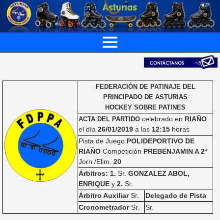
FEDERACIÓN DE PATINAJE DEL
PRINCIPADO DE ASTURIAS
HOCKEY SOBRE PATINES
celebrado en
RIAÑO
ACTA DEL PARTIDO
el día
26/01/2019
a las
12:15
horas
Pista de Juego
POLIDEPORTIVO DE
RIAÑO
Competición
PREBENJAMIN A 2ª
Jorn./Elim.
20
Árbitros: 1.
Sr.
GONZALEZ ABOL,
ENRIQUE
y
2.
Sr.
Árbitro Auxiliar
Sr.
Delegado de Pista
Cronometrador
Sr.
Sr.