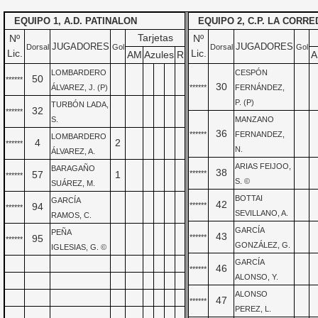
EQUIPO 1, A.D. PATINALON
EQUIPO 2, C.P. LA CORRE
Tarjetas
Nº
Nº
JUGADORES
JUGADORES
Dorsal
Gol
Dorsal
Gol
Lic.
Lic.
AM
Azules
R
A
LOMBARDERO
CESPÓN
50
******
30
ÁLVAREZ, J. (P)
******
FERNÁNDEZ,
P. (P)
TURBÓN LADA,
32
******
S.
MANZANO
36
******
FERNANDEZ,
LOMBARDERO
4
2
******
N.
ÁLVAREZ, A.
ARIAS FEIJOO,
BARAGAÑO
38
57
1
******
******
S. ©
SUÁREZ, M.
BOTTAI
GARCÍA
42
94
******
******
SEVILLANO, A.
RAMOS, C.
GARCÍA
PEÑA
43
95
******
******
GONZÁLEZ, G.
IGLESIAS, G. ©
GARCÍA
46
******
ALONSO, Y.
ALONSO
47
******
PEREZ, L.