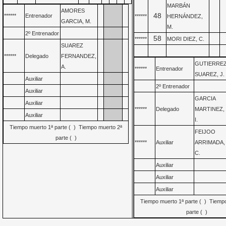
MARBÁN
AMORES
48
******
Entrenador
******
HERNÁNDEZ,
GARCIA, M.
M.
2º Entrenador
58
******
MORI DIEZ, C.
SUAREZ
******
Delegado
FERNANDEZ,
GUTIERRE
A.
******
Entrenador
SUAREZ, J.
Auxiliar
2º Entrenador
Auxiliar
GARCIA
Auxiliar
******
Delegado
MARTINEZ,
Auxiliar
I.
Tiempo muerto 1ª parte ( ) Tiempo muerto 2ª
FEIJOO
parte ( )
******
Auxiliar
ARRIMADA,
C.
Auxiliar
Auxiliar
Auxiliar
Tiempo muerto 1ª parte ( ) Tiemp
parte ( )