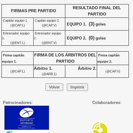
RESULTADO FINAL DEL
FIRMAS PRE PARTIDO
PARTIDO
Capitán equipo 1.
Capitán equipo 2.
(3)
EQUIPO 1.
goles
(@CAP.L)
(@CAP.V)
Entrenador equipo
Entrenador equipo
(0)
EQUIPO 2.
goles
1.
2.
(@ENT.L)
(@ENT.V)
FIRMA DE LOS ÁRBITROS DEL
Firma capitán
Firma capitán
PARTIDO
equipo 1.
equipo 2.
Árbitro 1.
Árbitro 2.
(@CAP.L)
(@CAP.V)
(@ARB.1)
Patrocinadores:
Colaboradores: