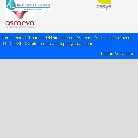
Federación de Patinaje del Principado de Asturias · Avda. Julián Clavería,
11 · 33006 - Oviedo ·
secretaria.fdppa@gmail.com
Diseño Assyssport