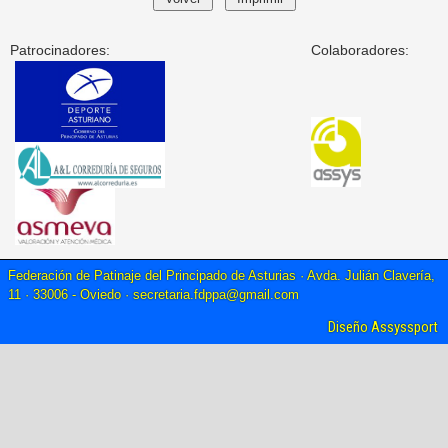
Patrocinadores:
Colaboradores:
Federación de Patinaje del Principado de Asturias · Avda. Julián Clavería,
11 · 33006 - Oviedo ·
secretaria.fdppa@gmail.com
Diseño Assyssport