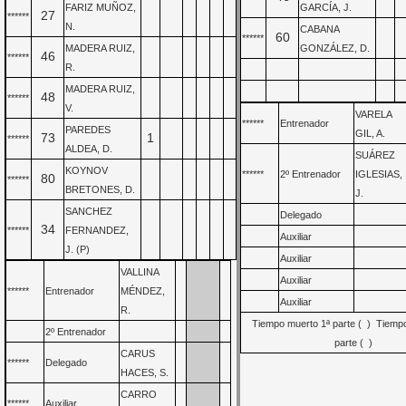
FARIZ MUÑOZ,
GARCÍA, J.
27
******
N.
CABANA
60
******
MADERA RUIZ,
GONZÁLEZ, D.
46
******
R.
MADERA RUIZ,
48
******
V.
VARELA
******
Entrenador
PAREDES
GIL, A.
73
1
******
ALDEA, D.
SUÁREZ
KOYNOV
******
2º Entrenador
IGLESIAS,
80
******
BRETONES, D.
J.
SANCHEZ
Delegado
34
******
FERNANDEZ,
Auxiliar
J. (P)
Auxiliar
VALLINA
Auxiliar
******
Entrenador
MÉNDEZ,
Auxiliar
R.
Tiempo muerto 1ª parte ( ) Tiemp
2º Entrenador
parte ( )
CARUS
******
Delegado
HACES, S.
CARRO
******
Auxiliar