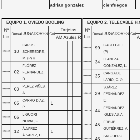
adrian gonzalez
cienfuegos
EQUIPO 1, OVIEDO BOOLING
EQUIPO 2, TELECABLE H.C
Tarjetas
Nº
Nº
JUGADORES
JUGADORES
Dorsal
Gol
Dorsal
Gol
Lic.
Lic.
AM
Azules
R
A
CARUS
GAGO GIL, L.
99
******
10
******
SCHEREDRE,
(P)
M. (P) ©
LLANEZA
34
******
FLÓREZ
GONZÁLEZ, L.
02
******
FERNÁNDEZ,
CANGA DE
35
******
D.
LARIO, C. ©
PEREZ VIÑES,
SUÁREZ
03
******
A.
39
******
FERNÁNDEZ,
CARRO DÍAZ,
E.
05
1
******
P.
FERNÁNDEZ
44
******
LIGUORI
IGLESIAS, A.
06
******
NOVAL, C.
FREIJE
45
******
ÁLVAREZ
GUTIÉRREZ, A.
12
1
******
ÁLVAREZ, C.
SALGUERO
46
******