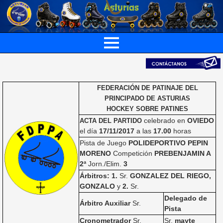
FEDERACIÓN DE PATINAJE DEL
PRINCIPADO DE ASTURIAS
HOCKEY SOBRE PATINES
celebrado en
OVIEDO
ACTA DEL PARTIDO
el día
17/11/2017
a las
17.00
horas
Pista de Juego
POLIDEPORTIVO PEPIN
MORENO
Competición
PREBENJAMIN A
2ª
Jorn./Elim.
3
Árbitros: 1.
Sr.
GONZALEZ DEL RIEGO,
GONZALO
y
2.
Sr.
Delegado de
Árbitro Auxiliar
Sr.
Pista
Cronometrador
Sr.
Sr.
mayte