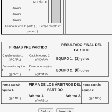
MORÁN, C.
Auxiliar
Auxiliar
Auxiliar
Tiempo muerto 1ª parte ( ) Tiempo muerto 2ª
parte ( )
RESULTADO FINAL DEL
FIRMAS PRE PARTIDO
PARTIDO
Capitán equipo 1.
Capitán equipo 2.
(3)
EQUIPO 1.
goles
(@CAP.L)
(@CAP.V)
Entrenador equipo
Entrenador equipo
(0)
EQUIPO 2.
goles
1.
2.
(@ENT.L)
(@ENT.V)
FIRMA DE LOS ÁRBITROS DEL
Firma capitán
Firma capitán
PARTIDO
equipo 1.
equipo 2.
Árbitro 1.
Árbitro 2.
(@CAP.L)
(@CAP.V)
(@ARB.1)