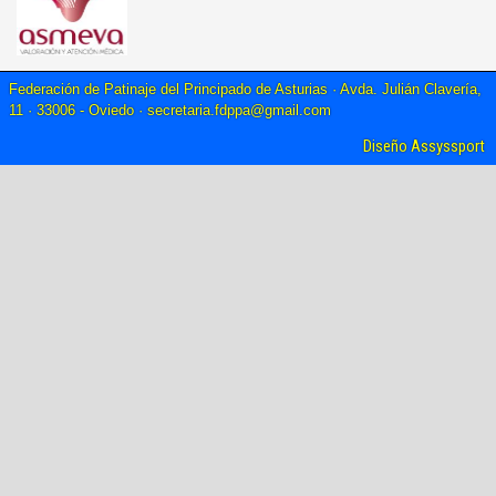
Federación de Patinaje del Principado de Asturias · Avda. Julián Clavería,
11 · 33006 - Oviedo ·
secretaria.fdppa@gmail.com
Diseño Assyssport