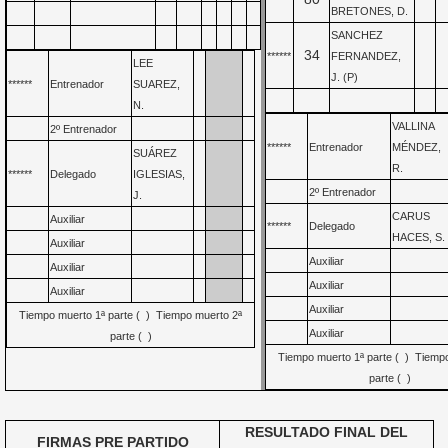
******
BRETONES, D.
SANCHEZ
34
******
FERNANDEZ,
LEE
J. (P)
******
Entrenador
SUAREZ,
N.
VALLINA
2º Entrenador
******
Entrenador
MÉNDEZ,
SUÁREZ
R.
******
Delegado
IGLESIAS,
2º Entrenador
J.
CARUS
Auxiliar
******
Delegado
HACES, S.
Auxiliar
Auxiliar
Auxiliar
Auxiliar
Auxiliar
Auxiliar
Tiempo muerto 1ª parte ( ) Tiempo muerto 2ª
Auxiliar
parte ( )
Tiempo muerto 1ª parte ( ) Tiemp
parte ( )
RESULTADO FINAL DEL
FIRMAS PRE PARTIDO