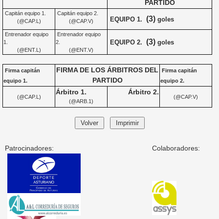
PARTIDO
Capitán equipo 1.
Capitán equipo 2.
(3)
EQUIPO 1.
goles
(@CAP.L)
(@CAP.V)
Entrenador equipo
Entrenador equipo
(3)
EQUIPO 2.
goles
1.
2.
(@ENT.L)
(@ENT.V)
FIRMA DE LOS ÁRBITROS DEL
Firma capitán
Firma capitán
PARTIDO
equipo 1.
equipo 2.
Árbitro 1.
Árbitro 2.
(@CAP.L)
(@CAP.V)
(@ARB.1)
Patrocinadores:
Colaboradores: