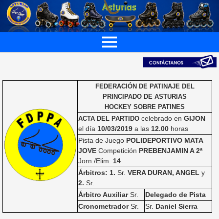
FEDERACIÓN DE PATINAJE DEL
PRINCIPADO DE ASTURIAS
HOCKEY SOBRE PATINES
celebrado en
GIJON
ACTA DEL PARTIDO
el día
10/03/2019
a las
12.00
horas
Pista de Juego
POLIDEPORTIVO MATA
JOVE
Competición
PREBENJAMIN A 2ª
Jorn./Elim.
14
Árbitros: 1.
Sr.
VERA DURAN, ANGEL
y
2.
Sr.
Árbitro Auxiliar
Sr.
Delegado de Pista
Cronometrador
Sr.
Sr.
Daniel Sierra