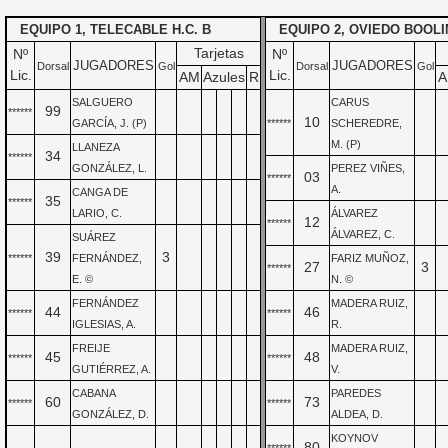
EQUIPO 1, TELECABLE H.C. B
EQUIPO 2, OVIEDO BOOLI
Tarjetas
Nº
Nº
JUGADORES
JUGADORES
Dorsal
Gol
Dorsal
Gol
Lic.
Lic.
AM
Azules
R
A
SALGUERO
CARUS
99
******
10
GARCÍA, J. (P)
******
SCHEREDRE,
M. (P)
LLANEZA
34
******
GONZÁLEZ, L.
PEREZ VIÑES,
03
******
A.
CANGA DE
35
******
LARIO, C.
ÁLVAREZ
12
******
ÁLVAREZ, C.
SUÁREZ
39
3
******
FERNÁNDEZ,
FARIZ MUÑOZ,
27
3
******
E. ©
N. ©
FERNÁNDEZ
MADERA RUIZ,
44
46
******
******
IGLESIAS, A.
R.
FREIJE
MADERA RUIZ,
45
48
******
******
GUTIÉRREZ, A.
V.
CABANA
PAREDES
60
73
******
******
GONZÁLEZ, D.
ALDEA, D.
KOYNOV
80