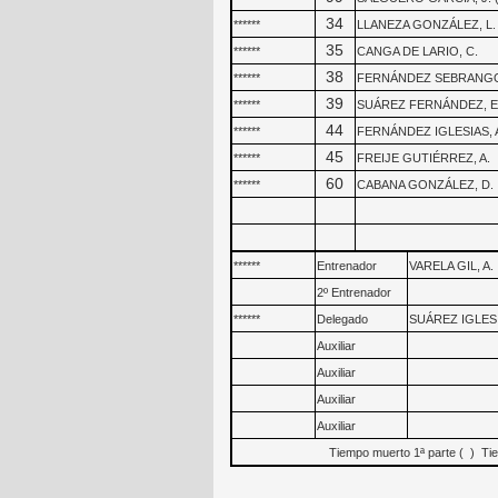
34
******
LLANEZA GONZÁLEZ, L.
35
******
CANGA DE LARIO, C.
38
******
FERNÁNDEZ SEBRANGO
39
******
SUÁREZ FERNÁNDEZ, E
44
******
FERNÁNDEZ IGLESIAS, 
45
******
FREIJE GUTIÉRREZ, A.
60
******
CABANA GONZÁLEZ, D.
******
Entrenador
VARELA GIL, A.
2º Entrenador
******
Delegado
SUÁREZ IGLESI
Auxiliar
Auxiliar
Auxiliar
Auxiliar
Tiempo muerto 1ª parte ( ) Tie