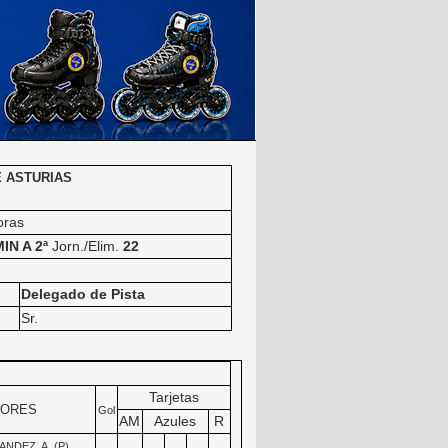
E ASTURIAS
oras
N A 2ª
Jorn./Elim.
22
Delegado de Pista
Sr.
Tarjetas
DORES
Gol
AM
Azules
R
DEZ, A. (P)