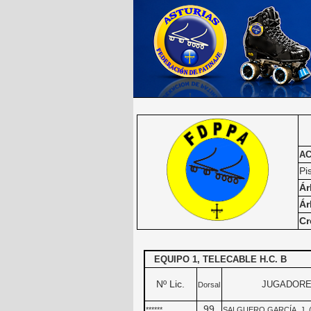
AC
Pi
Ár
Ár
Cr
EQUIPO 1, TELECABLE H.C. B
Nº Lic.
JUGADOR
Dorsal
99
******
SALGUERO GARCÍA, J. (