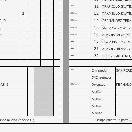
11
******
TRAPIELLO SNATÍN,
1
12
******
TRAPIELLO SNATÍN,
14
, D.
******
FERNÁNDEZ FERNÁ
15
.
******
MOLANO VEGA, N.
16
A.
******
ÁLVAREZ ÁLVAREZ, 
17
******
NAVIA PINTEÑO, A.
21
******
ÁLVAREZ BLANCO, 
22
******
PÉREZ CACHERO, 
******
Entrenador
SAN PEREZ
2º Entrenador
AS, J.
******
Delegado
FERNANDE
Auxiliar
Auxiliar
Auxiliar
Auxiliar
mpo muerto 2ª parte ( )
Tiempo muerto 1ª parte (