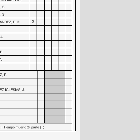
 S.
 S.
3
NDEZ, P. ©
A.
P.
A.
, P.
Z IGLESIAS, J.
 ) Tiempo muerto 2ª parte ( )