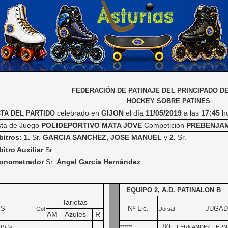
FEDERACIÓN DE PATINAJE DEL PRINCIPADO D
HOCKEY SOBRE PATINES
celebrado en
GIJON
el día
11/05/2019
a las
17:45
h
TA DEL PARTIDO
sta de Juego
POLIDEPORTIVO MATA JOVE
Competición
PREBENJAMI
bitros: 1.
Sr.
GARCIA SANCHEZ, JOSE MANUEL
y
2.
Sr.
bitro Auxiliar
Sr.
onometrador
Sr.
Ángel García Hernández
EQUIPO 2, A.D. PATINALON B
Tarjetas
Nº Lic.
ES
JUGA
Gol
Dorsal
AM
Azules
R
80
P) ©
******
FERNANDEZ FERNAN