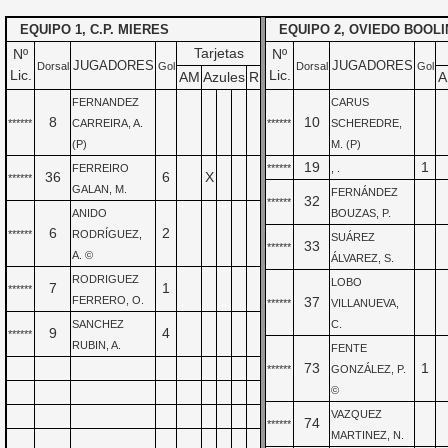
EQUIPO 1, C.P. MIERES
EQUIPO 2, OVIEDO BOOLI
Tarjetas
Nº
Nº
JUGADORES
JUGADORES
Dorsal
Gol
Dorsal
Gol
Lic.
Lic.
AM
Azules
R
A
FERNANDEZ
CARUS
8
10
******
CARREIRA, A.
******
SCHEREDRE,
(P)
M. (P)
19
1
FERREIRO
******
, .
36
6
X
******
GALAN, M.
FERNÁNDEZ
32
******
ANIDO
BOUZAS, P.
6
2
******
RODRÍGUEZ,
SUÁREZ
33
******
A. ©
ÁLVAREZ, S.
RODRIGUEZ
LOBO
7
1
******
FERRERO, O.
37
******
VILLANUEVA,
SANCHEZ
C.
9
4
******
RUBIN, A.
FENTE
73
1
******
GONZÁLEZ, P.
©
VAZQUEZ
74
******
MARTINEZ, N.