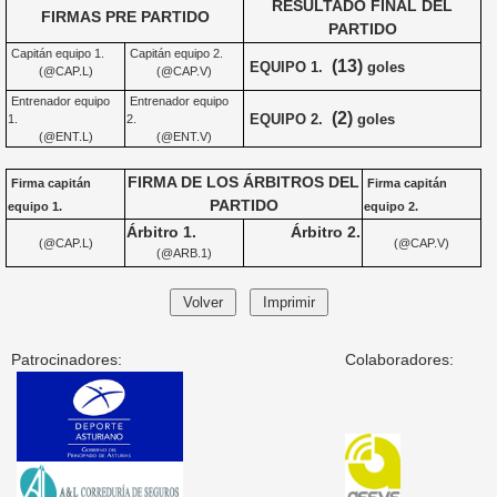
RESULTADO FINAL DEL
FIRMAS PRE PARTIDO
PARTIDO
Capitán equipo 1.
Capitán equipo 2.
(13)
EQUIPO 1.
goles
(@CAP.L)
(@CAP.V)
Entrenador equipo
Entrenador equipo
(2)
EQUIPO 2.
goles
1.
2.
(@ENT.L)
(@ENT.V)
FIRMA DE LOS ÁRBITROS DEL
Firma capitán
Firma capitán
PARTIDO
equipo 1.
equipo 2.
Árbitro 1.
Árbitro 2.
(@CAP.L)
(@CAP.V)
(@ARB.1)
Patrocinadores:
Colaboradores: