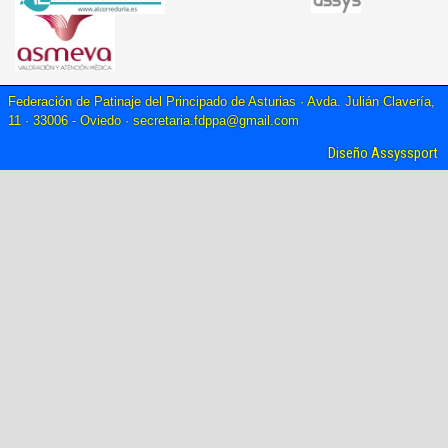
Federación de Patinaje del Principado de Asturias · Avda. Julián Clavería,
11 · 33006 - Oviedo ·
secretaria.fdppa@gmail.com
Diseño Assyssport