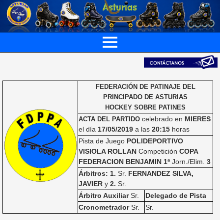
FEDERACIÓN DE PATINAJE DEL
PRINCIPADO DE ASTURIAS
HOCKEY SOBRE PATINES
celebrado en
MIERES
ACTA DEL PARTIDO
el día
17/05/2019
a las
20:15
horas
Pista de Juego
POLIDEPORTIVO
VISIOLA ROLLAN
Competición
COPA
FEDERACION BENJAMIN 1ª
Jorn./Elim.
3
Árbitros: 1.
Sr.
FERNANDEZ SILVA,
JAVIER
y
2.
Sr.
Árbitro Auxiliar
Sr.
Delegado de Pista
Cronometrador
Sr.
Sr.