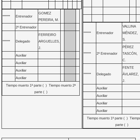
GOMEZ
******
Entrenador
PEREIRA, M.
VALLINA
2º Entrenador
******
Entrenador
MÉNDEZ,
FERREIRO
S.
******
Delegado
ARGUELLES,
PÉREZ
J.
******
2º Entrenador
TASCÓN,
Auxiliar
C.
Auxiliar
FENTE
Auxiliar
******
Delegado
ÁVLAREZ,
Auxiliar
J.
Tiempo muerto 1ª parte ( ) Tiempo muerto 2ª
Auxiliar
parte ( )
Auxiliar
Auxiliar
Auxiliar
Tiempo muerto 1ª parte ( ) Tiemp
parte ( )