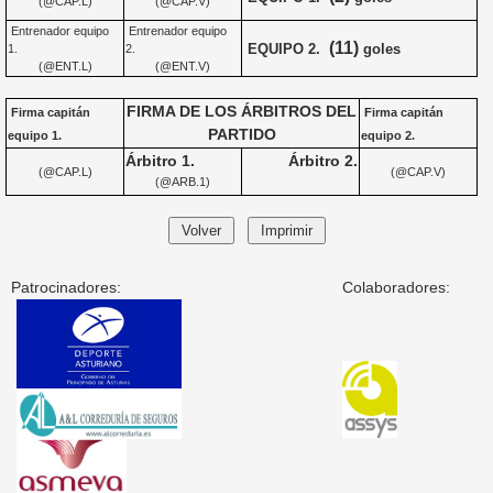
(@CAP.L)
(@CAP.V)
Entrenador equipo
Entrenador equipo
(11)
EQUIPO 2.
goles
1.
2.
(@ENT.L)
(@ENT.V)
FIRMA DE LOS ÁRBITROS DEL
Firma capitán
Firma capitán
PARTIDO
equipo 1.
equipo 2.
Árbitro 1.
Árbitro 2.
(@CAP.L)
(@CAP.V)
(@ARB.1)
Patrocinadores:
Colaboradores: