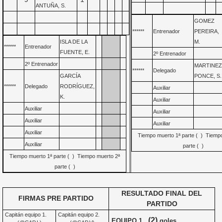
******
ANTUÑA, S.
GOMEZ
******
Entrenador
PEREIRA,
ISLA DE LA
M.
******
Entrenador
FUENTE, E.
2º Entrenador
2º Entrenador
MARTINE
******
Delegado
GARCÍA
PONCE, S.
******
Delegado
RODRÍGUEZ,
Auxiliar
K.
Auxiliar
Auxiliar
Auxiliar
Auxiliar
Auxiliar
Auxiliar
Tiempo muerto 1ª parte ( ) Tiemp
Auxiliar
parte ( )
Tiempo muerto 1ª parte ( ) Tiempo muerto 2ª
parte ( )
RESULTADO FINAL DEL
FIRMAS PRE PARTIDO
PARTIDO
Capitán equipo 1.
Capitán equipo 2.
(2)
EQUIPO 1.
goles