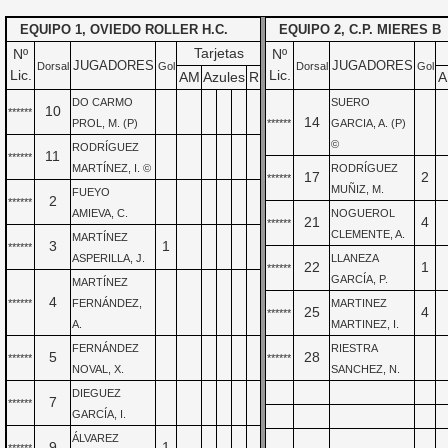
EQUIPO 1, OVIEDO ROLLER H.C.
EQUIPO 2, C.P. MIERES B
Tarjetas
Nº
Nº
JUGADORES
JUGADORES
Dorsal
Gol
Dorsal
Gol
Lic.
Lic.
AM
Azules
R
A
DO CARMO
SUERO
10
******
14
PROL, M. (P)
******
GARCIA, A. (P)
©
RODRÍGUEZ
11
******
MARTÍNEZ, I. ©
RODRÍGUEZ
17
2
******
MUÑIZ, M.
FUEYO
2
******
AMIEVA, C.
NOGUEROL
21
4
******
CLEMENTE, A.
MARTÍNEZ
3
1
******
ASPERILLA, J.
LLANEZA
22
1
******
GARCÍA, P.
MARTÍNEZ
4
******
FERNÁNDEZ,
MARTINEZ
25
4
******
A.
MARTINEZ, I.
FERNÁNDEZ
RIESTRA
5
28
******
******
NOVAL, X.
SANCHEZ, N.
DIEGUEZ
7
******
GARCÍA, I.
ÁLVAREZ
9
1