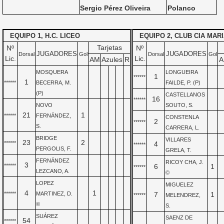
Sergio Pérez Oliveira
Polanco
EQUIPO 1, H.C. LICEO
EQUIPO 2, CLUB CIA MAR
Tarjetas
Nº
Nº
JUGADORES
JUGADORES
Dorsal
Gol
Dorsal
Gol
Lic.
Lic.
AM
Azules
R
A
MOSQUERA
LONGUEIRA
1
******
1
******
BECERRA, M.
FAILDE, P. (P)
(P)
CASTELLANOS
16
******
NOVO
SOUTO, S.
21
1
******
FERNÁNDEZ,
CONSTENLA
2
******
S.
CARRERA, L.
BRIDGE
VILLARES
23
2
******
4
******
PERGOLIS, F.
GRELA, T.
FERNÁNDEZ
RICOY CHA, J.
3
******
6
1
******
LEZCANO, A.
©
LOPEZ
MIGUELEZ
4
1
******
MARTINEZ, D.
7
1
******
MELENDREZ,
©
S.
SUÁREZ
SAENZ DE
54
******