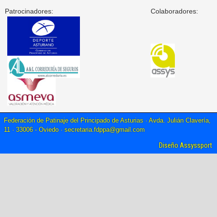
Patrocinadores:
Colaboradores:
Federación de Patinaje del Principado de Asturias · Avda. Julián Clavería,
11 · 33006 - Oviedo ·
secretaria.fdppa@gmail.com
Diseño Assyssport