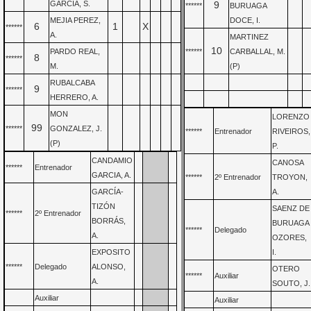
GARCÍA, S.
9
******
BURUAGA
MEJIA PEREZ,
DOCE, I.
6
1
X
******
A.
MARTINEZ
10
PARDO REAL,
******
CARBALLAL, M.
8
******
M.
(P)
RUBALCABA
9
******
HERRERO, A.
MON
LORENZO
99
******
GONZALEZ, J.
******
Entrenador
RIVEIROS,
(P)
P.
CANDAMIO
CANOSA
******
Entrenador
GARCIA, A.
******
2º Entrenador
TROYON,
GARCÍA-
A.
TIZÓN
SAENZ DE
******
2º Entrenador
BORRÁS,
BURUAGA
******
Delegado
A.
OZORES,
EXPOSITO
I.
******
Delegado
ALONSO,
OTERO
******
Auxiliar
A.
SOUTO, J.
Auxiliar
Auxiliar