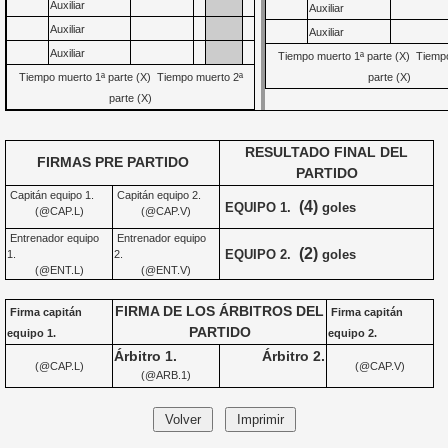
Auxiliar
Auxiliar
Auxiliar
Auxiliar
Auxiliar
Tiempo muerto 1ª parte (X) Tiemp
Tiempo muerto 1ª parte (X) Tiempo muerto 2ª
parte (X)
parte (X)
RESULTADO FINAL DEL
FIRMAS PRE PARTIDO
PARTIDO
Capitán equipo 1.
Capitán equipo 2.
(4)
EQUIPO 1.
goles
(@CAP.L)
(@CAP.V)
Entrenador equipo
Entrenador equipo
(2)
EQUIPO 2.
goles
1.
2.
(@ENT.L)
(@ENT.V)
FIRMA DE LOS ÁRBITROS DEL
Firma capitán
Firma capitán
PARTIDO
equipo 1.
equipo 2.
Árbitro 1.
Árbitro 2.
(@CAP.L)
(@CAP.V)
(@ARB.1)