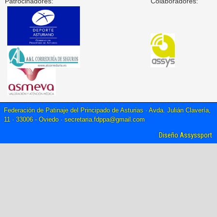
Patrocinadores:
Colaboradores:
Federación de Patinaje del Principado de Asturias · Avda. Julián Clavería,
11 · 33006 - Oviedo ·
secretaria.fdppa@gmail.com
Diseño Assyssport