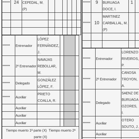
24
9
1
******
CEPEDAL, M.
******
BURUAGA
(P)
DOCE, I.
MARTINEZ
10
******
CARBALLAL, M.
(P)
LÓPEZ
******
Entrenador
FERNÁNDEZ,
J.
LORENZO
******
Entrenador
RIVEIROS,
NAVAJAS
P.
******
2º Entrenador
REBOLLAR,
M.
CANOSA
******
2º Entrenador
TROYON,
GONZÁLEZ
******
Delegado
A.
LÓPEZ, F.
SAENZ DE
PRIETO
******
Auxiliar
BURUAGA
COALLA, R.
******
Delegado
OZORES,
Auxiliar
I.
Auxiliar
OTERO
Auxiliar
******
Auxiliar
SOUTO, J.
Tiempo muerto 1ª parte (X) Tiempo muerto 2ª
Auxiliar
parte (X)