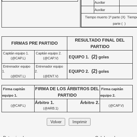
Auxiliar
Auxiliar
Tiempo muerto 1ª parte (X) Tiemp
parte ( )
RESULTADO FINAL DEL
FIRMAS PRE PARTIDO
PARTIDO
Capitán equipo 1.
Capitán equipo 2.
(2)
EQUIPO 1.
goles
(@CAP.L)
(@CAP.V)
Entrenador equipo
Entrenador equipo
(2)
EQUIPO 2.
goles
1.
2.
(@ENT.L)
(@ENT.V)
FIRMA DE LOS ÁRBITROS DEL
Firma capitán
Firma capitán
PARTIDO
equipo 1.
equipo 2.
Árbitro 1.
Árbitro 2.
(@CAP.L)
(@CAP.V)
(@ARB.1)