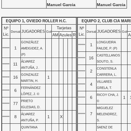
Manuel Garcia
Manuel Garcia
EQUIPO 1, OVIEDO ROLLER H.C.
EQUIPO 2, CLUB CIA MAR
Tarjetas
Nº
Nº
JUGADORES
JUGADORES
Dorsal
Gol
Dorsal
Gol
Lic.
Lic.
AM
Azules
R
A
GONZÁLEZ
LONGUEIRA
1
******
1
******
AMEIGIDEZ, A.
FAILDE, P. (P)
(P)
CASTELLANOS
16
******
ÁLVAREZ
SOUTO, S.
11
******
ANTUÑA, J.
CONSTENLA
2
******
GONZALEZ
CARRERA, L.
16
1
******
MARTIN, H.
VILLARES
4
******
FERNÁNDEZ
GRELA, T.
6
******
LÓPEZ, J. ©
RICOY CHA, J.
6
1
******
PRIETO
©
77
******
IGLESIAS, D.
MIGUELEZ
7
ÁLVAREZ
******
MELENDREZ,
8
1
X
******
ANTUÑA, P.
S.
QUINTANA
SAENZ DE