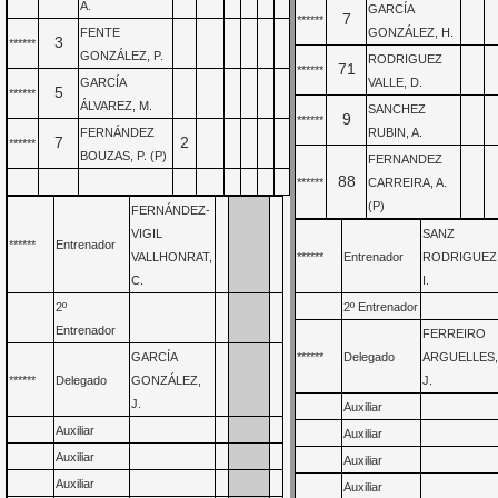
A.
GARCÍA
7
******
FENTE
GONZÁLEZ, H.
3
******
GONZÁLEZ, P.
RODRIGUEZ
71
******
GARCÍA
VALLE, D.
5
******
ÁLVAREZ, M.
SANCHEZ
9
******
FERNÁNDEZ
RUBIN, A.
7
2
******
BOUZAS, P. (P)
FERNANDEZ
88
******
CARREIRA, A.
(P)
FERNÁNDEZ-
VIGIL
SANZ
******
Entrenador
VALLHONRAT,
******
Entrenador
RODRIGUEZ
C.
I.
2º
2º Entrenador
Entrenador
FERREIRO
GARCÍA
******
Delegado
ARGUELLES
******
Delegado
GONZÁLEZ,
J.
J.
Auxiliar
Auxiliar
Auxiliar
Auxiliar
Auxiliar
Auxiliar
Auxiliar