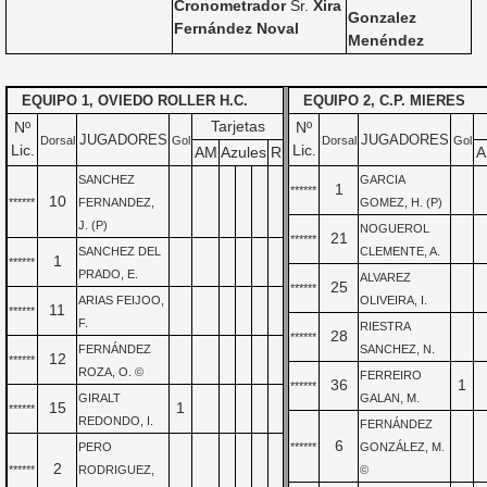
Cronometrador
Sr.
Xira
Gonzalez
Fernández Noval
Menéndez
EQUIPO 1, OVIEDO ROLLER H.C.
EQUIPO 2, C.P. MIERES
Tarjetas
Nº
Nº
JUGADORES
JUGADORES
Dorsal
Gol
Dorsal
Gol
Lic.
Lic.
AM
Azules
R
A
SANCHEZ
GARCIA
1
******
10
******
FERNANDEZ,
GOMEZ, H. (P)
J. (P)
NOGUEROL
21
******
SANCHEZ DEL
CLEMENTE, A.
1
******
PRADO, E.
ALVAREZ
25
******
ARIAS FEIJOO,
OLIVEIRA, I.
11
******
F.
RIESTRA
28
******
FERNÁNDEZ
SANCHEZ, N.
12
******
ROZA, O. ©
FERREIRO
36
1
******
GIRALT
GALAN, M.
15
1
******
REDONDO, I.
FERNÁNDEZ
6
PERO
******
GONZÁLEZ, M.
2
******
RODRIGUEZ,
©