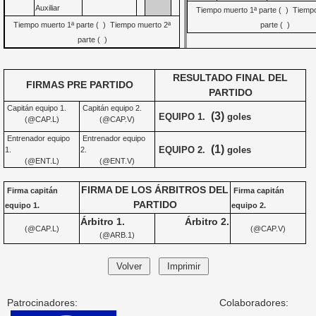
Auxiliar
Tiempo muerto 1ª parte ( ) Tiemp
Tiempo muerto 1ª parte ( ) Tiempo muerto 2ª
parte ( )
parte ( )
RESULTADO FINAL DEL
FIRMAS PRE PARTIDO
PARTIDO
Capitán equipo 1.
Capitán equipo 2.
(3)
EQUIPO 1.
goles
(@CAP.L)
(@CAP.V)
Entrenador equipo
Entrenador equipo
(1)
EQUIPO 2.
goles
1.
2.
(@ENT.L)
(@ENT.V)
FIRMA DE LOS ÁRBITROS DEL
Firma capitán
Firma capitán
PARTIDO
equipo 1.
equipo 2.
Árbitro 1.
Árbitro 2.
(@CAP.L)
(@CAP.V)
(@ARB.1)
Patrocinadores:
Colaboradores: