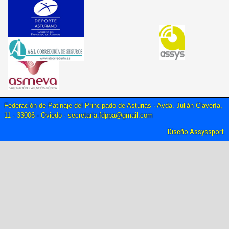
Federación de Patinaje del Principado de Asturias · Avda. Julián Clavería,
11 · 33006 - Oviedo ·
secretaria.fdppa@gmail.com
Diseño Assyssport