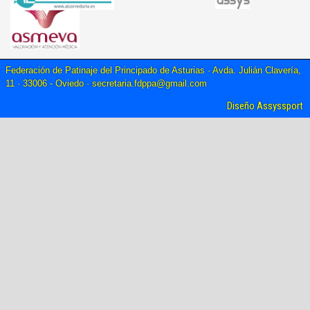
Federación de Patinaje del Principado de Asturias · Avda. Julián Clavería,
11 · 33006 - Oviedo ·
secretaria.fdppa@gmail.com
Diseño Assyssport