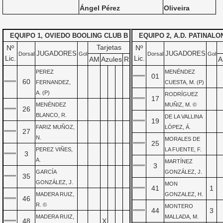
Ángel Pérez
Oliveira
EQUIPO 1, OVIEDO BOOLING CLUB B
EQUIPO 2, A.D. PATINALO
Tarjetas
Nº
Nº
JUGADORES
JUGADORES
Dorsal
Gol
Dorsal
Gol
Lic.
Lic.
AM
Azules
R
A
PEREZ
MENÉNDEZ
01
******
60
******
FERNANDEZ,
CUESTA, M. (P)
A. (P)
RODRÍGUEZ
17
******
MENÉNDEZ
MUÑIZ, M. ©
26
******
BLANCO, R.
DE LA VALLINA
19
******
FARIZ MUÑOZ,
LÓPEZ, Á.
27
******
N.
MORALES DE
25
******
PEREZ VIÑES,
LA FUENTE, F.
3
******
A.
MARTÍNEZ
3
******
GARCÍA
GONZÁLEZ, J.
35
******
GONZÁLEZ, J.
MON
41
1
******
MADERA RUIZ,
GONZALEZ, H.
46
******
R. ©
MONTERO
44
3
******
MADERA RUIZ,
MALLADA, M.
48
X
******