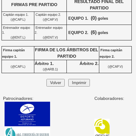
RESULTADO FINAL DEL
FIRMAS PRE PARTIDO
PARTIDO
Capitán equipo 1.
Capitán equipo 2.
(0)
EQUIPO 1.
goles
(@CAP.L)
(@CAP.V)
Entrenador equipo
Entrenador equipo
(6)
EQUIPO 2.
goles
1.
2.
(@ENT.L)
(@ENT.V)
FIRMA DE LOS ÁRBITROS DEL
Firma capitán
Firma capitán
PARTIDO
equipo 1.
equipo 2.
Árbitro 1.
Árbitro 2.
(@CAP.L)
(@CAP.V)
(@ARB.1)
Patrocinadores:
Colaboradores: