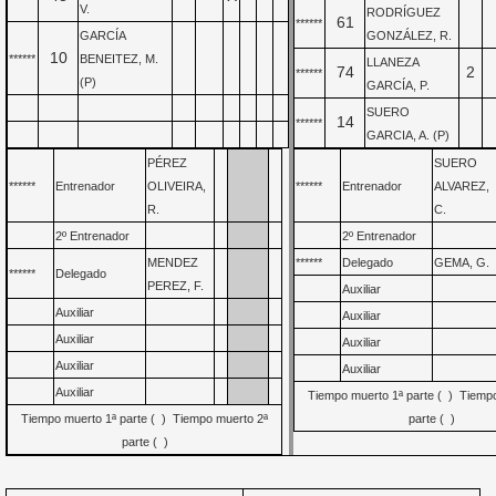
V.
RODRÍGUEZ
61
******
GARCÍA
GONZÁLEZ, R.
10
******
BENEITEZ, M.
LLANEZA
74
2
******
(P)
GARCÍA, P.
SUERO
14
******
GARCIA, A. (P)
PÉREZ
SUERO
******
Entrenador
OLIVEIRA,
******
Entrenador
ALVAREZ,
R.
C.
2º Entrenador
2º Entrenador
MENDEZ
******
Delegado
GEMA, G.
******
Delegado
PEREZ, F.
Auxiliar
Auxiliar
Auxiliar
Auxiliar
Auxiliar
Auxiliar
Auxiliar
Auxiliar
Tiempo muerto 1ª parte ( ) Tiemp
Tiempo muerto 1ª parte ( ) Tiempo muerto 2ª
parte ( )
parte ( )