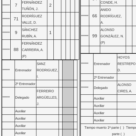
FERNÁNDEZ
CONDE, H.
7
2
******
TUÑÓN, J.
ANIDO
66
RODRÍGUEZ
******
RODRÍGUEZ,
71
******
VALLE, D.
A.
SÁNCHEZ
ALONSO
9
1
******
99
RUBÍN, A.
******
GONZÁLEZ, N.
(P)
FERNÁNDEZ
88
******
CARREIRA, A.
(P)
HOYOS
SANZ
******
Entrenador
RESTREPO
******
Entrenador
RODRIGUEZ,
D.
I.
2º Entrenador
2º Entrenador
ALONSO
******
Delegado
FERREIRO
CIRES, A.
******
Delegado
ARGÜELLES,
Auxiliar
J.
Auxiliar
Auxiliar
Auxiliar
Auxiliar
Auxiliar
Auxiliar
Tiempo muerto 1ª parte ( ) Tiemp
Auxiliar
parte ( )