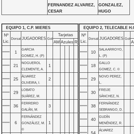
FERNANDEZ ALVAREZ,
GONZALEZ,
CESAR
HUGO
EQUIPO 1, C.P. MIERES
EQUIPO 2, TELECABLE H.
Tarjetas
Nº
Nº
JUGADORES
JUGADORES
Dorsal
Gol
Dorsal
Gol
Lic.
Lic.
AM
Azules
R
A
GARCIA
SALA ARROYO,
1
10
******
******
GOMEZ, H. (P)
L. (P)
NOGUEROL
GALLO
21
1
18
******
******
CLEMENTE, A.
GOMEZ, C. ©
ÁLVAREZ
NOVO PEREZ,
25
2
29
******
******
OLIVEIRA, I.
L.
LOBATO
FREIJE
29
30
******
******
SUÁREZ, M.
SÁNCHEZ, N.
FERREIRO
FERNÁNDEZ
36
3
38
******
******
GALÁN, M.
SEBRANGO, D.
FERNÁNDEZ
GUDÍN
40
******
6
1
******
GONZÁLEZ, M.
MENÉNDEZ, R.
©
ÁLVAREZ
54
******