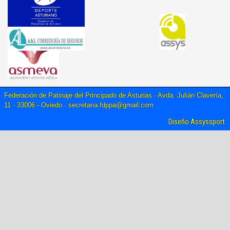
Federación de Patinaje del Principado de Asturias · Avda. Julián Clavería,
11 · 33006 - Oviedo ·
secretaria.fdppa@gmail.com
Diseño Assyssport