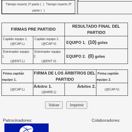
Tiempo muerto 1ª parte ( ) Tiempo muerto 2ª
parte ( )
RESULTADO FINAL DEL
FIRMAS PRE PARTIDO
PARTIDO
Capitán equipo 1.
Capitán equipo 2.
(10)
EQUIPO 1.
goles
(@CAP.L)
(@CAP.V)
Entrenador equipo
Entrenador equipo
(0)
EQUIPO 2.
goles
1.
2.
(@ENT.L)
(@ENT.V)
FIRMA DE LOS ÁRBITROS DEL
Firma capitán
Firma capitán
PARTIDO
equipo 1.
equipo 2.
Árbitro 1.
Árbitro 2.
(@CAP.L)
(@CAP.V)
(@ARB.1)
Patrocinadores:
Colaboradores: