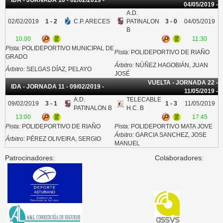
04/05/2019 -
A.D.
02/02/2019
1 - 2
C.P. ARECES
PATINALON
3 - 0
04/05/2019
B
10.00
11:30
Pista:
POLIDEPORTIVO MUNICIPAL DE
Pista:
POLIDEPORTIVO DE RIAÑO
GRADO
Árbitro:
NÚÑEZ HAGOBIÁN, JUAN
Árbitro:
SELGAS DÍAZ, PELAYO
JOSÉ
VUELTA - JORNADA 22 -
IDA - JORNADA 11 - 09/02/2019 -
11/05/2019 -
A.D.
TELECABLE
09/02/2019
3 - 1
1 - 3
11/05/2019
PATINALON B
H.C. B
13:00
17:45
Pista:
POLIDEPORTIVO DE RIAÑO
Pista:
POLIDEPORTIVO MATA JOVE
Árbitro:
GARCIA SANCHEZ, JOSE
Árbitro:
PÉREZ OLIVEIRA, SERGIO
MANUEL
Patrocinadores:
Colaboradores: