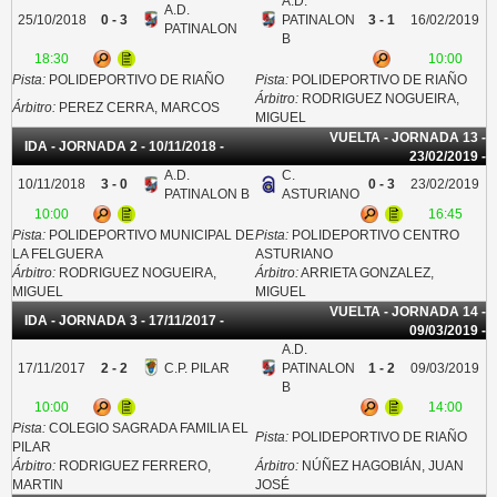
A.D.
A.D.
25/10/2018
0 - 3
PATINALON
3 - 1
16/02/2019
PATINALON
B
18:30
10:00
Pista:
POLIDEPORTIVO DE RIAÑO
Pista:
POLIDEPORTIVO DE RIAÑO
Árbitro:
RODRIGUEZ NOGUEIRA,
Árbitro:
PEREZ CERRA, MARCOS
MIGUEL
VUELTA - JORNADA 13 -
IDA - JORNADA 2 - 10/11/2018 -
23/02/2019 -
A.D.
C.
10/11/2018
3 - 0
0 - 3
23/02/2019
PATINALON B
ASTURIANO
10:00
16:45
Pista:
POLIDEPORTIVO MUNICIPAL DE
Pista:
POLIDEPORTIVO CENTRO
LA FELGUERA
ASTURIANO
Árbitro:
RODRIGUEZ NOGUEIRA,
Árbitro:
ARRIETA GONZALEZ,
MIGUEL
MIGUEL
VUELTA - JORNADA 14 -
IDA - JORNADA 3 - 17/11/2017 -
09/03/2019 -
A.D.
17/11/2017
2 - 2
C.P. PILAR
PATINALON
1 - 2
09/03/2019
B
10:00
14:00
Pista:
COLEGIO SAGRADA FAMILIA EL
Pista:
POLIDEPORTIVO DE RIAÑO
PILAR
Árbitro:
RODRIGUEZ FERRERO,
Árbitro:
NÚÑEZ HAGOBIÁN, JUAN
MARTIN
JOSÉ