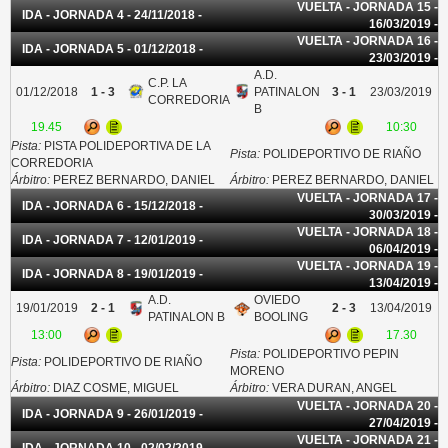
VUELTA - JORNADA 15 -
IDA - JORNADA 4 - 24/11/2018 -
16/03/2019 -
VUELTA - JORNADA 16 -
IDA - JORNADA 5 - 01/12/2018 -
23/03/2019 -
A.D.
C.P. LA
01/12/2018
1 - 3
PATINALON
3 - 1
23/03/2019
CORREDORIA
B
19.45
10:30
Pista:
PISTA POLIDEPORTIVA DE LA
Pista:
POLIDEPORTIVO DE RIAÑO
CORREDORIA
Árbitro:
PEREZ BERNARDO, DANIEL
Árbitro:
PEREZ BERNARDO, DANIEL
VUELTA - JORNADA 17 -
IDA - JORNADA 6 - 15/12/2018 -
30/03/2019 -
VUELTA - JORNADA 18 -
IDA - JORNADA 7 - 12/01/2019 -
06/04/2019 -
VUELTA - JORNADA 19 -
IDA - JORNADA 8 - 19/01/2019 -
13/04/2019 -
A.D.
OVIEDO
19/01/2019
2 - 1
2 - 3
13/04/2019
PATINALON B
BOOLING
13:00
17.30
Pista:
POLIDEPORTIVO PEPIN
Pista:
POLIDEPORTIVO DE RIAÑO
MORENO
Árbitro:
DIAZ COSME, MIGUEL
Árbitro:
VERA DURAN, ANGEL
VUELTA - JORNADA 20 -
IDA - JORNADA 9 - 26/01/2019 -
27/04/2019 -
VUELTA - JORNADA 21 -
IDA - JORNADA 10 - 02/02/2019 -