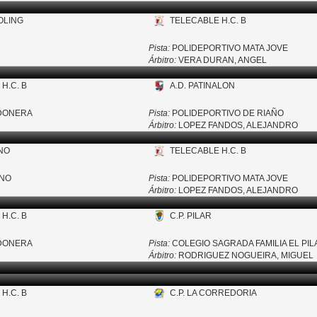
OLING
TELECABLE H.C. B
Pista:
POLIDEPORTIVO MATA JOVE
Árbitro:
VERA DURAN, ANGEL
H.C. B
A.D. PATINALON
ODONERA
Pista:
POLIDEPORTIVO DE RIAÑO
Árbitro:
LOPEZ FANDOS, ALEJANDRO
NO
TELECABLE H.C. B
ANO
Pista:
POLIDEPORTIVO MATA JOVE
Árbitro:
LOPEZ FANDOS, ALEJANDRO
H.C. B
C.P. PILAR
ODONERA
Pista:
COLEGIO SAGRADA FAMILIA EL PIL
Árbitro:
RODRIGUEZ NOGUEIRA, MIGUEL
H.C. B
C.P. LA CORREDORIA