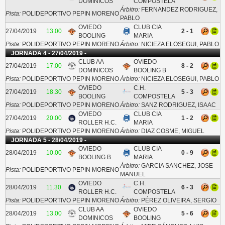
DOMINICOS
COMPOSTELA
Árbitro:
FERNANDEZ RODRIGUEZ,
Pista:
POLIDEPORTIVO PEPIN MORENO
PABLO
OVIEDO
CLUB CIA
27/04/2019
13.00
2 - 1
BOOLING
MARIA
Pista:
POLIDEPORTIVO PEPIN MORENO
Árbitro:
NICIEZA ELOSEGUI, PABLO
JORNADA 4 - 27/04/2019 -
CLUB AA
OVIEDO
27/04/2019
17.00
8 - 2
DOMINICOS
BOOLING B
Pista:
POLIDEPORTIVO PEPIN MORENO
Árbitro:
NICIEZA ELOSEGUI, PABLO
OVIEDO
C.H.
27/04/2019
18.30
5 - 3
BOOLING
COMPOSTELA
Pista:
POLIDEPORTIVO PEPIN MORENO
Árbitro:
SANZ RODRIGUEZ, ISAAC
OVIEDO
CLUB CIA
27/04/2019
20.00
1 - 2
ROLLER H.C.
MARIA
Pista:
POLIDEPORTIVO PEPIN MORENO
Árbitro:
DIAZ COSME, MIGUEL
JORNADA 5 - 28/04/2019 -
OVIEDO
CLUB CIA
28/04/2019
10.00
0 - 9
BOOLING B
MARIA
Árbitro:
GARCIA SANCHEZ, JOSE
Pista:
POLIDEPORTIVO PEPIN MORENO
MANUEL
OVIEDO
C.H.
28/04/2019
11.30
6 - 3
ROLLER H.C.
COMPOSTELA
Pista:
POLIDEPORTIVO PEPIN MORENO
Árbitro:
PÉREZ OLIVEIRA, SERGIO
CLUB AA
OVIEDO
28/04/2019
13.00
5 - 6
DOMINICOS
BOOLING