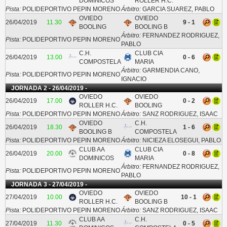
DOMINICOS
ROLLER H.C.
Pista:
POLIDEPORTIVO PEPIN MORENO
Árbitro:
GARCIA SUAREZ, PABLO
OVIEDO
OVIEDO
26/04/2019
11.30
9 - 1
BOOLING
BOOLING B
Árbitro:
FERNANDEZ RODRIGUEZ,
Pista:
POLIDEPORTIVO PEPIN MORENO
PABLO
C.H.
CLUB CIA
26/04/2019
13.00
0 - 6
COMPOSTELA
MARIA
Árbitro:
GARMENDIA CANO,
Pista:
POLIDEPORTIVO PEPIN MORENO
IGNACIO
JORNADA 2 - 26/04/2019 -
OVIEDO
OVIEDO
26/04/2019
17.00
0 - 2
ROLLER H.C.
BOOLING
Pista:
POLIDEPORTIVO PEPIN MORENO
Árbitro:
SANZ RODRIGUEZ, ISAAC
OVIEDO
C.H.
26/04/2019
18.30
1 - 6
BOOLING B
COMPOSTELA
Pista:
POLIDEPORTIVO PEPIN MORENO
Árbitro:
NICIEZA ELOSEGUI, PABLO
CLUB AA
CLUB CIA
26/04/2019
20.00
0 - 8
DOMINICOS
MARIA
Árbitro:
FERNANDEZ RODRIGUEZ,
Pista:
POLIDEPORTIVO PEPIN MORENO
PABLO
JORNADA 3 - 27/04/2019 -
OVIEDO
OVIEDO
27/04/2019
10.00
10 - 1
ROLLER H.C.
BOOLING B
Pista:
POLIDEPORTIVO PEPIN MORENO
Árbitro:
SANZ RODRIGUEZ, ISAAC
CLUB AA
C.H.
27/04/2019
11.30
0 - 5