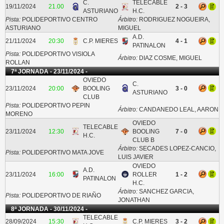
C.
TELECABLE
19/11/2024
21.00
2 - 3
ASTURIANO
H.C.
Pista:
POLIDEPORTIVO CENTRO
Árbitro:
RODRIGUEZ NOGUEIRA,
ASTURIANO
MIGUEL
A.D.
21/11/2024
20:30
C.P. MIERES
4 - 1
PATINALON
Pista:
POLIDEPORTIVO VISIOLA
Árbitro:
DIAZ COSME, MIGUEL
ROLLAN
7ª JORNADA - 23/11/2024 -
OVIEDO
C.
23/11/2024
20:00
BOOLING
3 - 0
ASTURIANO
CLUB
Pista:
POLIDEPORTIVO PEPIN
Árbitro:
CANDANEDO LEAL, AARON
MORENO
OVIEDO
TELECABLE
23/11/2024
12:30
BOOLING
7 - 0
H.C.
CLUB B
Árbitro:
SECADES LOPEZ-CANCIO,
Pista:
POLIDEPORTIVO MATA JOVE
LUIS JAVIER
OVIEDO
A.D.
23/11/2024
16:00
ROLLER
1 - 2
PATINALON
H.C.
Árbitro:
SANCHEZ GARCIA,
Pista:
POLIDEPORTIVO DE RIAÑO
JONATHAN
8ª JORNADA - 30/11/2024 -
TELECABLE
28/09/2024
15:30
C.P. MIERES
3 - 2