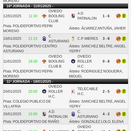
MORENO
10ª JORNADA - 11/01/2025 -
OVIEDO
A.D.
12/01/2025
11:30
BOOLING
1 - 6
PATINALON
CLUB
Pista:
POLIDEPORTIVO PEPIN
Árbitro:
ÁLVAREZ ANTUÑA, JAVIER
MORENO
C.
10/01/2025
21.15
C.P. MIERES
3 - 8
ASTURIANO
Pista:
POLIDEPORTIVO CENTRO
Árbitro:
SANCHEZ BELTRE, ANGEL
ASTURIANO
YEFRY
OVIEDO
OVIEDO
11/01/2025
18:30
BOOLING
ROLLER
0 - 8
CLUB B
H.C.
Pista:
POLIDEPORTIVO PEPIN
Árbitro:
RODRIGUEZ NOGUEIRA,
MORENO
MIGUEL
11ª JORNADA - 18/01/2025 -
OVIEDO
TELECABLE
20/01/2025
20:00
ROLLER
2 - 5
H.C.
H.C.
Pista:
COLEGIO PUBLICO DE
Árbitro:
SANCHEZ BELTRE, ANGEL
VILLAFRIA
YEFRY
A.D.
C.
26/01/2025
10.00
4 - 2
PATINALON
ASTURIANO
Pista:
POLIDEPORTIVO DE RIAÑO
Árbitro:
GONZALEZ LOLO, ELENA
OVIEDO