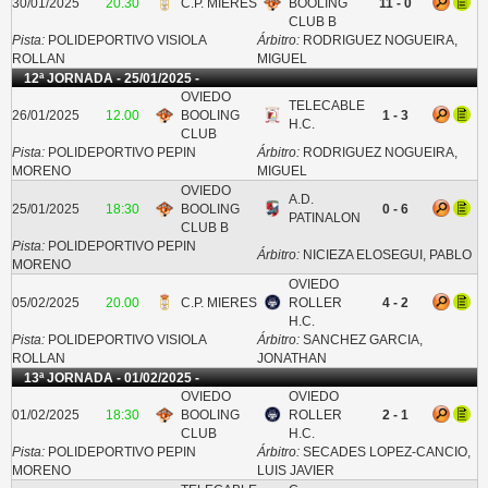
30/01/2025
20.30
C.P. MIERES
BOOLING
11 - 0
CLUB B
Pista:
POLIDEPORTIVO VISIOLA
Árbitro:
RODRIGUEZ NOGUEIRA,
ROLLAN
MIGUEL
12ª JORNADA - 25/01/2025 -
OVIEDO
TELECABLE
26/01/2025
12.00
BOOLING
1 - 3
H.C.
CLUB
Pista:
POLIDEPORTIVO PEPIN
Árbitro:
RODRIGUEZ NOGUEIRA,
MORENO
MIGUEL
OVIEDO
A.D.
25/01/2025
18:30
BOOLING
0 - 6
PATINALON
CLUB B
Pista:
POLIDEPORTIVO PEPIN
Árbitro:
NICIEZA ELOSEGUI, PABLO
MORENO
OVIEDO
05/02/2025
20.00
C.P. MIERES
ROLLER
4 - 2
H.C.
Pista:
POLIDEPORTIVO VISIOLA
Árbitro:
SANCHEZ GARCIA,
ROLLAN
JONATHAN
13ª JORNADA - 01/02/2025 -
OVIEDO
OVIEDO
01/02/2025
18:30
BOOLING
ROLLER
2 - 1
CLUB
H.C.
Pista:
POLIDEPORTIVO PEPIN
Árbitro:
SECADES LOPEZ-CANCIO,
MORENO
LUIS JAVIER