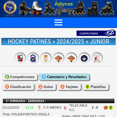
HOCKEY PATINES » 2024/2025 » JUNIOR
Competiciones
Calendario y Resultados
Clasificación
Goles
Tarjetas
Plantillas
1ª JORNADA - 28/09/2024 -
TELECABLE
01/12/2024
13:15
C.P. MIERES
3 - 0
H.C.
Pista:
POLIDEPORTIVO VISIOLA
Árbitro:
MIER SÁNCHEZ, LUIS