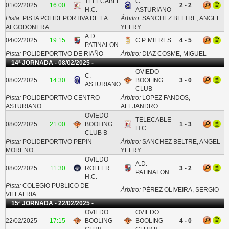
TELECABLE
C.
01/02/2025
16:00
2 - 2
H.C.
ASTURIANO
Pista:
PISTA POLIDEPORTIVA DE LA
Árbitro:
SANCHEZ BELTRE, ANGEL
ALGODONERA
YEFRY
A.D.
04/02/2025
19:15
C.P. MIERES
4 - 5
PATINALON
Pista:
POLIDEPORTIVO DE RIAÑO
Árbitro:
DIAZ COSME, MIGUEL
14ª JORNADA - 08/02/2025 -
OVIEDO
C.
08/02/2025
14.30
BOOLING
3 - 0
ASTURIANO
CLUB
Pista:
POLIDEPORTIVO CENTRO
Árbitro:
LOPEZ FANDOS,
ASTURIANO
ALEJANDRO
OVIEDO
TELECABLE
08/02/2025
21:00
BOOLING
1 - 3
H.C.
CLUB B
Pista:
POLIDEPORTIVO PEPIN
Árbitro:
SANCHEZ BELTRE, ANGEL
MORENO
YEFRY
OVIEDO
A.D.
08/02/2025
11:30
ROLLER
3 - 2
PATINALON
H.C.
Pista:
COLEGIO PUBLICO DE
Árbitro:
PÉREZ OLIVEIRA, SERGIO
VILLAFRIA
15ª JORNADA - 22/02/2025 -
OVIEDO
OVIEDO
22/02/2025
17:15
BOOLING
BOOLING
4 - 0