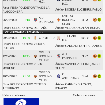
H.C.
H.C.
Pista:
PISTA POLIDEPORTIVA DE LA
Árbitro:
NICIEZA ELOSEGUI, PABLO
ALGODONERA
OVIEDO
A.D.
05/04/2025
11:15
BOOLING
4 - 2
PATINALON
CLUB
Pista:
POLIDEPORTIVO DE RIAÑO
Árbitro:
VELASCO GALÁN, BORJA
21ª JORNADA - 12/04/2025 -
TELECABLE
09/04/2025
19.30
C.P. MIERES
10 - 0
H.C.
Pista:
POLIDEPORTIVO VISIOLA
Árbitro:
CANDANEDO LEAL, AARON
ROLLAN
OVIEDO
A.D.
12/04/2025
18:45
BOOLING
3 - 7
PATINALON
CLUB B
Pista:
POLIDEPORTIVO PEPIN
Árbitro:
SANCHEZ BELTRE, ANGEL
MORENO
YEFRY
OVIEDO
C.
10/04/2025
21:00
BOOLING
1 - 4
ASTURIANO
CLUB
Pista:
POLIDEPORTIVO CENTRO
Árbitro:
GARMENDIA CANO,
ASTURIANO
IGNACIO
Patrocinadores:
Colaboradores: