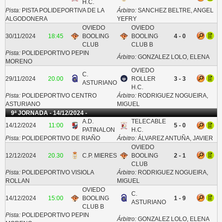
H.C.
Pista:
PISTA POLIDEPORTIVA DE LA
Árbitro:
SANCHEZ BELTRE, ANGEL
ALGODONERA
YEFRY
OVIEDO
OVIEDO
30/11/2024
18:45
BOOLING
BOOLING
4 - 0
CLUB
CLUB B
Pista:
POLIDEPORTIVO PEPIN
Árbitro:
GONZALEZ LOLO, ELENA
MORENO
OVIEDO
C.
29/11/2024
20.00
ROLLER
3 - 3
ASTURIANO
H.C.
Pista:
POLIDEPORTIVO CENTRO
Árbitro:
RODRIGUEZ NOGUEIRA,
ASTURIANO
MIGUEL
9ª JORNADA - 14/12/2024 -
A.D.
TELECABLE
14/12/2024
11:00
5 - 0
PATINALON
H.C.
Pista:
POLIDEPORTIVO DE RIAÑO
Árbitro:
ÁLVAREZ ANTUÑA, JAVIER
OVIEDO
12/12/2024
20.30
C.P. MIERES
BOOLING
2 - 1
CLUB
Pista:
POLIDEPORTIVO VISIOLA
Árbitro:
RODRIGUEZ NOGUEIRA,
ROLLAN
MIGUEL
OVIEDO
C.
14/12/2024
15:00
BOOLING
1 - 9
ASTURIANO
CLUB B
Pista:
POLIDEPORTIVO PEPIN
Árbitro:
GONZALEZ LOLO, ELENA