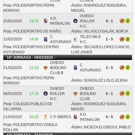
CLUB
CLUB B
Pista:
POLIDEPORTIVO PEPIN
Árbitro:
RODRIGUEZ NOGUEIRA,
MORENO
MIGUEL
OVIEDO
A.D.
25/02/2025
19:15
ROLLER
4 - 1
PATINALON
H.C.
Pista:
POLIDEPORTIVO DE RIAÑO
Árbitro:
VELASCO GALÁN, BORJA
C.
TELECABLE
15/02/2025
14:30
1 - 5
ASTURIANO
H.C.
Pista:
POLIDEPORTIVO CENTRO
Árbitro:
SECADES LOPEZ-CANCIO,
ASTURIANO
LUIS JAVIER
16ª JORNADA - 08/03/2025 -
OVIEDO
C.
21/03/2025
21:15
BOOLING
3 - 5
ASTURIANO
CLUB B
Pista:
POLIDEPORTIVO PEPIN
Árbitro:
GONZALEZ LOLO, ELENA
MORENO
OVIEDO
OVIEDO
08/03/2025
17:15
ROLLER
BOOLING
5 - 1
H.C.
CLUB
Pista:
COLEGIO PUBLICO DE
Árbitro:
RODRIGUEZ NOGUEIRA,
VILLAFRIA
MIGUEL
A.D.
21/03/2025
20.15
C.P. MIERES
4 - 5
PATINALON
Pista:
POLIDEPORTIVO VISIOLA
Árbitro:
NICIEZA ELOSEGUI, PABLO
ROLLAN