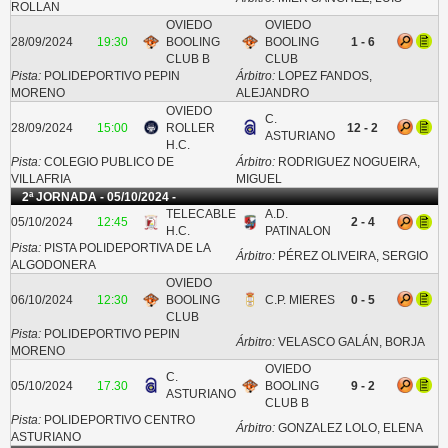
ROLLAN
OVIEDO
OVIEDO
28/09/2024
19:30
BOOLING
BOOLING
1 - 6
CLUB B
CLUB
Pista:
POLIDEPORTIVO PEPIN
Árbitro:
LOPEZ FANDOS,
MORENO
ALEJANDRO
OVIEDO
C.
28/09/2024
15:00
ROLLER
12 - 2
ASTURIANO
H.C.
Pista:
COLEGIO PUBLICO DE
Árbitro:
RODRIGUEZ NOGUEIRA,
VILLAFRIA
MIGUEL
2ª JORNADA - 05/10/2024 -
TELECABLE
A.D.
05/10/2024
12:45
2 - 4
H.C.
PATINALON
Pista:
PISTA POLIDEPORTIVA DE LA
Árbitro:
PÉREZ OLIVEIRA, SERGIO
ALGODONERA
OVIEDO
06/10/2024
12:30
BOOLING
C.P. MIERES
0 - 5
CLUB
Pista:
POLIDEPORTIVO PEPIN
Árbitro:
VELASCO GALÁN, BORJA
MORENO
OVIEDO
C.
05/10/2024
17.30
BOOLING
9 - 2
ASTURIANO
CLUB B
Pista:
POLIDEPORTIVO CENTRO
Árbitro:
GONZALEZ LOLO, ELENA
ASTURIANO