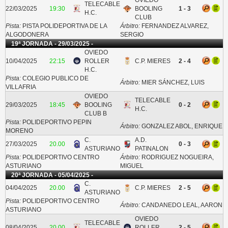
TELECABLE
22/03/2025
19:30
BOOLING
1 - 3
H.C.
CLUB
Pista:
PISTA POLIDEPORTIVA DE LA
Árbitro:
FERNANDEZ ALVAREZ,
ALGODONERA
SERGIO
19ª JORNADA - 29/03/2025 -
OVIEDO
10/04/2025
22:15
ROLLER
C.P. MIERES
2 - 4
H.C.
Pista:
COLEGIO PUBLICO DE
Árbitro:
MIER SÁNCHEZ, LUIS
VILLAFRIA
OVIEDO
TELECABLE
29/03/2025
18:45
BOOLING
0 - 2
H.C.
CLUB B
Pista:
POLIDEPORTIVO PEPIN
Árbitro:
GONZALEZ ABOL, ENRIQUE
MORENO
C.
A.D.
27/03/2025
20.00
0 - 3
ASTURIANO
PATINALON
Pista:
POLIDEPORTIVO CENTRO
Árbitro:
RODRIGUEZ NOGUEIRA,
ASTURIANO
MIGUEL
20ª JORNADA - 05/04/2025 -
C.
04/04/2025
20.00
C.P. MIERES
2 - 5
ASTURIANO
Pista:
POLIDEPORTIVO CENTRO
Árbitro:
CANDANEDO LEAL, AARON
ASTURIANO
OVIEDO
TELECABLE
08/04/2025
20.00
ROLLER
2 - 5