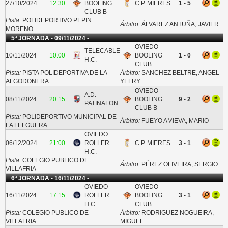
27/10/2024
12:30
BOOLING
C.P. MIERES
1 - 5
CLUB B
Pista:
POLIDEPORTIVO PEPIN
Árbitro:
ÁLVAREZ ANTUÑA, JAVIER
MORENO
5ª JORNADA - 09/11/2024 -
OVIEDO
TELECABLE
10/11/2024
10:00
BOOLING
1 - 0
H.C.
CLUB
Pista:
PISTA POLIDEPORTIVA DE LA
Árbitro:
SANCHEZ BELTRE, ANGEL
ALGODONERA
YEFRY
OVIEDO
A.D.
08/11/2024
20:15
BOOLING
9 - 2
PATINALON
CLUB B
Pista:
POLIDEPORTIVO MUNICIPAL DE
Árbitro:
FUEYO AMIEVA, MARIO
LA FELGUERA
OVIEDO
06/12/2024
21:00
ROLLER
C.P. MIERES
3 - 1
H.C.
Pista:
COLEGIO PUBLICO DE
Árbitro:
PÉREZ OLIVEIRA, SERGIO
VILLAFRIA
6ª JORNADA - 16/11/2024 -
OVIEDO
OVIEDO
16/11/2024
17:15
ROLLER
BOOLING
3 - 1
H.C.
CLUB
Pista:
COLEGIO PUBLICO DE
Árbitro:
RODRIGUEZ NOGUEIRA,
VILLAFRIA
MIGUEL