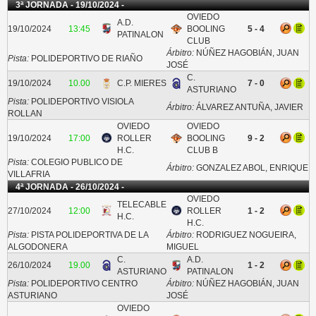
3ª JORNADA - 19/10/2024 -
OVIEDO
A.D.
19/10/2024
13:45
BOOLING
5 - 4
PATINALON
CLUB
Árbitro:
NÚÑEZ HAGOBIÁN, JUAN
Pista:
POLIDEPORTIVO DE RIAÑO
JOSÉ
C.
19/10/2024
10.00
C.P. MIERES
7 - 0
ASTURIANO
Pista:
POLIDEPORTIVO VISIOLA
Árbitro:
ÁLVAREZ ANTUÑA, JAVIER
ROLLAN
OVIEDO
OVIEDO
19/10/2024
17:00
ROLLER
BOOLING
9 - 2
H.C.
CLUB B
Pista:
COLEGIO PUBLICO DE
Árbitro:
GONZALEZ ABOL, ENRIQUE
VILLAFRIA
4ª JORNADA - 26/10/2024 -
OVIEDO
TELECABLE
27/10/2024
12:00
ROLLER
1 - 2
H.C.
H.C.
Pista:
PISTA POLIDEPORTIVA DE LA
Árbitro:
RODRIGUEZ NOGUEIRA,
ALGODONERA
MIGUEL
C.
A.D.
26/10/2024
19.00
1 - 2
ASTURIANO
PATINALON
Pista:
POLIDEPORTIVO CENTRO
Árbitro:
NÚÑEZ HAGOBIÁN, JUAN
ASTURIANO
JOSÉ
OVIEDO