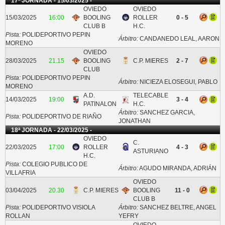
17ª JORNADA - 15/03/2025 -
OVIEDO
OVIEDO
15/03/2025
16:00
BOOLING
ROLLER
0 - 5
CLUB B
H.C.
Pista:
POLIDEPORTIVO PEPIN
Árbitro:
CANDANEDO LEAL, AARON
MORENO
OVIEDO
28/03/2025
21.15
BOOLING
C.P. MIERES
2 - 7
CLUB
Pista:
POLIDEPORTIVO PEPIN
Árbitro:
NICIEZA ELOSEGUI, PABLO
MORENO
A.D.
TELECABLE
14/03/2025
19:00
3 - 4
PATINALON
H.C.
Árbitro:
SANCHEZ GARCIA,
Pista:
POLIDEPORTIVO DE RIAÑO
JONATHAN
18ª JORNADA - 22/03/2025 -
OVIEDO
C.
22/03/2025
17:00
ROLLER
4 - 3
ASTURIANO
H.C.
Pista:
COLEGIO PUBLICO DE
Árbitro:
AGUDO MIRANDA, ADRIÁN
VILLAFRIA
OVIEDO
03/04/2025
20.30
C.P. MIERES
BOOLING
11 - 0
CLUB B
Pista:
POLIDEPORTIVO VISIOLA
Árbitro:
SANCHEZ BELTRE, ANGEL
ROLLAN
YEFRY
OVIEDO