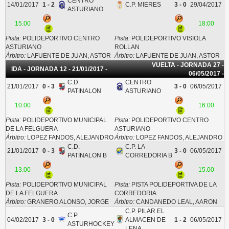
CENTRO
14/01/2017
1 - 2
C.P. MIERES
3 - 0
29/04/2017
ASTURIANO
15.00
18:00
Pista:
POLIDEPORTIVO CENTRO
Pista:
POLIDEPORTIVO VISIOLA
ASTURIANO
ROLLAN
Árbitro:
LAFUENTE DE JUAN, ASTOR
Árbitro:
LAFUENTE DE JUAN, ASTOR
VUELTA - JORNADA 27 -
IDA - JORNADA 12 - 21/01/2017 -
06/05/2017 -
C.D.
CENTRO
21/01/2017
0 - 3
3 - 0
06/05/2017
PATINALON
ASTURIANO
10.00
16.00
Pista:
POLIDEPORTIVO MUNICIPAL
Pista:
POLIDEPORTIVO CENTRO
DE LA FELGUERA
ASTURIANO
Árbitro:
LOPEZ FANDOS, ALEJANDRO
Árbitro:
LOPEZ FANDOS, ALEJANDRO
C.D.
C.P. LA
21/01/2017
0 - 3
3 - 0
06/05/2017
PATINALON B
CORREDORIA B
13.00
15.00
Pista:
POLIDEPORTIVO MUNICIPAL
Pista:
PISTA POLIDEPORTIVA DE LA
DE LA FELGUERA
CORREDORIA
Árbitro:
GRANERO ALONSO, JORGE
Árbitro:
CANDANEDO LEAL, AARON
C.P. PILAR EL
C.P.
04/02/2017
3 - 0
ALMACEN DE
1 - 2
06/05/2017
ASTURHOCKEY
LENA