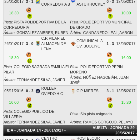
25/01/2017
3 - 1
0 - 3
13/05/2017
CORREDORIA B
ASTURHOCKEY
18.30
10.00
Pista:
PISTA POLIDEPORTIVA DE LA
Pista:
POLIDEPORTIVO MUNICIPAL
CORREDORIA
DE GRADO
Árbitro:
GONZALEZ AMBRES, RUBEN
Árbitro:
CANDANEDO LEAL, AARON
C.P. PILAR EL
COMUNICALIA
26/01/2017
3 - 0
ALMACEN DE
1 - 3
13/05/2017
OV. BOOLING
LENA
18:30
16.00
Pista:
COLEGIO SAGRADA FAMILIA EL
Pista:
POLIDEPORTIVO PEPIN
PILAR
MORENO
Árbitro:
NÚÑEZ HAGOBIÁN, JUAN
Árbitro:
FERNANDEZ SILVA, JAVIER
JOSÉ
ROLLER
05/11/2016
0 - 3
C.P. MIERES
3 - 1
13/05/2017
OVIEDO H.C.
16.00
15:30
Pista:
COLEGIO PUBLICO DE
Pista:
Sin pista asignada
VILLAFRIA
Árbitro:
FERNANDEZ SILVA, JAVIER
Árbitro:
RAMOS GORGOJO, PELAYO
VUELTA - JORNADA 29 -
IDA - JORNADA 14 - 28/01/2017 -
20/05/2017 -
CENTRO
HOSTELCUR