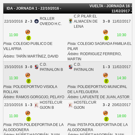
VUELTA - JORNADA 16 -
IDA - JORNADA 1 - 22/10/2016 -
11/02/2017 -
C.P. PILAR EL
ROLLER
22/10/2016
2 - 3
ALMACEN DE
3 - 0
11/02/2017
OVIEDO H.C.
LENA
11:00
10:30
Pista:
COLEGIO PUBLICO DE
Pista:
COLEGIO SAGRADA FAMILIA EL
VILLAFRIA
PILAR
Árbitro:
RODRIGUEZ FERRERO,
Árbitro:
TARÍN MARTÍNEZ, DAVID
MARTIN
C.D.
C.D.
15/10/2016
3 - 0
1 - 3
11/02/2017
PATINALON B
PATINALON
11:30
14:30
Pista:
POLIDEPORTIVO VISIOLA
Pista:
POLIDEPORTIVO MUNICIPAL
ROLLAN
DE LA FELGUERA
Árbitro:
RAMOS GORGOJO, PELAYO
Árbitro:
LAFUENTE DE JUAN, ASTOR
HOSTELCUR
HOSTELCUR
22/10/2016
1 - 3
3 - 2
20/02/2017
GIJON B
GIJON
11.00
18:00
Pista:
PISTA POLIDEPORTIVA DE LA
Pista:
PISTA POLIDEPORTIVA DE LA
ALGODONERA
ALGODONERA
Árbitro:
NÚÑEZ HAGOBIÁN, JUAN
Árbitro:
NÚÑEZ HAGOBIÁN, JUAN