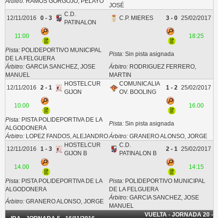
Árbitro:
RAMOS GORGOJO, PELAYO
JOSÉ
C.D.
12/11/2016
0 - 3
C.P. MIERES
3 - 0
25/02/2017
PATINALON
11:00
18:25
Pista:
POLIDEPORTIVO MUNICIPAL
Pista:
Sin pista asignada
DE LA FELGUERA
Árbitro:
GARCIA SANCHEZ, JOSE
Árbitro:
RODRIGUEZ FERRERO,
MANUEL
MARTIN
HOSTELCUR
COMUNICALIA
12/11/2016
2 - 1
1 - 2
25/02/2017
GIJON
OV. BOOLING
10.00
16.00
Pista:
PISTA POLIDEPORTIVA DE LA
Pista:
Sin pista asignada
ALGODONERA
Árbitro:
LOPEZ FANDOS, ALEJANDRO
Árbitro:
GRANERO ALONSO, JORGE
HOSTELCUR
C.D.
12/11/2016
1 - 3
2 - 1
25/02/2017
GIJON B
PATINALON B
14.00
14:15
Pista:
PISTA POLIDEPORTIVA DE LA
Pista:
POLIDEPORTIVO MUNICIPAL
ALGODONERA
DE LA FELGUERA
Árbitro:
GARCIA SANCHEZ, JOSE
Árbitro:
GRANERO ALONSO, JORGE
MANUEL
VUELTA - JORNADA 20 -