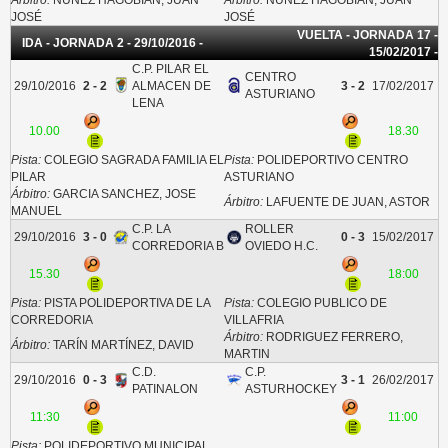
JOSÉ
JOSÉ
VUELTA - JORNADA 17 -
IDA - JORNADA 2 - 29/10/2016 -
15/02/2017 -
C.P. PILAR EL
CENTRO
29/10/2016
2 - 2
ALMACEN DE
3 - 2
17/02/2017
ASTURIANO
LENA
10.00
18.30
Pista:
COLEGIO SAGRADA FAMILIA EL
Pista:
POLIDEPORTIVO CENTRO
PILAR
ASTURIANO
Árbitro:
GARCIA SANCHEZ, JOSE
Árbitro:
LAFUENTE DE JUAN, ASTOR
MANUEL
C.P. LA
ROLLER
29/10/2016
3 - 0
0 - 3
15/02/2017
CORREDORIA B
OVIEDO H.C.
15.30
18:00
Pista:
PISTA POLIDEPORTIVA DE LA
Pista:
COLEGIO PUBLICO DE
CORREDORIA
VILLAFRIA
Árbitro:
RODRIGUEZ FERRERO,
Árbitro:
TARÍN MARTÍNEZ, DAVID
MARTIN
C.D.
C.P.
29/10/2016
0 - 3
3 - 1
26/02/2017
PATINALON
ASTURHOCKEY
11:30
11:00
Pista:
POLIDEPORTIVO MUNICIPAL