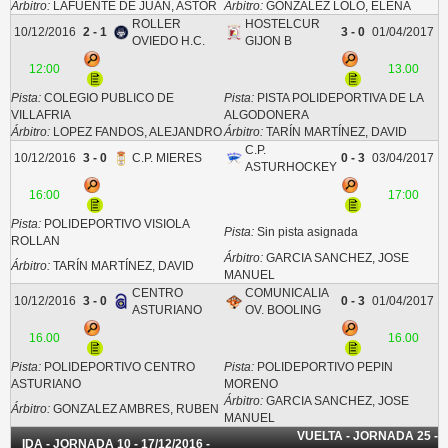
Árbitro:
LAFUENTE DE JUAN, ASTOR
Árbitro:
GONZALEZ LOLO, ELENA
ROLLER
HOSTELCUR
10/12/2016
2 - 1
3 - 0
01/04/2017
OVIEDO H.C.
GIJON B
12:00
13.00
Pista:
COLEGIO PUBLICO DE
Pista:
PISTA POLIDEPORTIVA DE LA
VILLAFRIA
ALGODONERA
Árbitro:
LOPEZ FANDOS, ALEJANDRO
Árbitro:
TARÍN MARTÍNEZ, DAVID
C.P.
10/12/2016
3 - 0
C.P. MIERES
0 - 3
03/04/2017
ASTURHOCKEY
16:00
17:00
Pista:
POLIDEPORTIVO VISIOLA
Pista:
Sin pista asignada
ROLLAN
Árbitro:
GARCIA SANCHEZ, JOSE
Árbitro:
TARÍN MARTÍNEZ, DAVID
MANUEL
CENTRO
COMUNICALIA
10/12/2016
3 - 0
0 - 3
01/04/2017
ASTURIANO
OV. BOOLING
16.00
16.00
Pista:
POLIDEPORTIVO CENTRO
Pista:
POLIDEPORTIVO PEPIN
ASTURIANO
MORENO
Árbitro:
GARCIA SANCHEZ, JOSE
Árbitro:
GONZALEZ AMBRES, RUBEN
MANUEL
VUELTA - JORNADA 25 -
IDA - JORNADA 10 - 17/12/2016 -