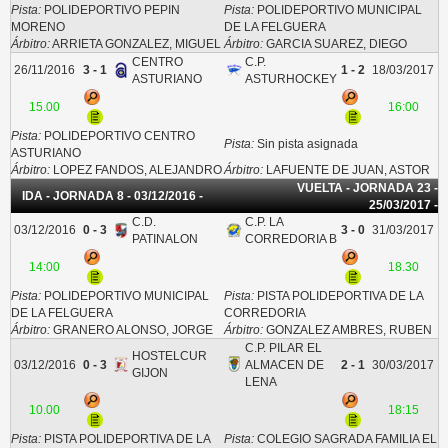
Pista:
POLIDEPORTIVO PEPIN
Pista:
POLIDEPORTIVO MUNICIPAL
MORENO
DE LA FELGUERA
Árbitro:
ARRIETA GONZALEZ, MIGUEL
Árbitro:
GARCIA SUAREZ, DIEGO
CENTRO
C.P.
26/11/2016
3 - 1
1 - 2
18/03/2017
ASTURIANO
ASTURHOCKEY
15.00
16:00
Pista:
POLIDEPORTIVO CENTRO
Pista:
Sin pista asignada
ASTURIANO
Árbitro:
LOPEZ FANDOS, ALEJANDRO
Árbitro:
LAFUENTE DE JUAN, ASTOR
VUELTA - JORNADA 23 -
IDA - JORNADA 8 - 03/12/2016 -
25/03/2017 -
C.D.
C.P. LA
03/12/2016
0 - 3
3 - 0
31/03/2017
PATINALON
CORREDORIA B
14:00
18.30
Pista:
POLIDEPORTIVO MUNICIPAL
Pista:
PISTA POLIDEPORTIVA DE LA
DE LA FELGUERA
CORREDORIA
Árbitro:
GRANERO ALONSO, JORGE
Árbitro:
GONZALEZ AMBRES, RUBEN
C.P. PILAR EL
HOSTELCUR
03/12/2016
0 - 3
ALMACEN DE
2 - 1
30/03/2017
GIJON
LENA
10.00
18:15
Pista:
PISTA POLIDEPORTIVA DE LA
Pista:
COLEGIO SAGRADA FAMILIA EL