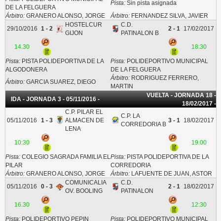
Pista:
Sin pista asignada
DE LA FELGUERA
Árbitro:
GRANERO ALONSO, JORGE
Árbitro:
FERNANDEZ SILVA, JAVIER
HOSTELCUR
C.D.
29/10/2016
1 - 2
2 - 1
17/02/2017
GIJON
PATINALON B
14.30
18:30
Pista:
PISTA POLIDEPORTIVA DE LA
Pista:
POLIDEPORTIVO MUNICIPAL
ALGODONERA
DE LA FELGUERA
Árbitro:
RODRIGUEZ FERRERO,
Árbitro:
GARCIA SUAREZ, DIEGO
MARTIN
VUELTA - JORNADA 18 -
IDA - JORNADA 3 - 05/11/2016 -
18/02/2017 -
C.P. PILAR EL
C.P. LA
05/11/2016
1 - 3
ALMACEN DE
3 - 1
18/02/2017
CORREDORIA B
LENA
10:30
19.00
Pista:
COLEGIO SAGRADA FAMILIA EL
Pista:
PISTA POLIDEPORTIVA DE LA
PILAR
CORREDORIA
Árbitro:
GRANERO ALONSO, JORGE
Árbitro:
LAFUENTE DE JUAN, ASTOR
COMUNICALIA
C.D.
05/11/2016
0 - 3
2 - 1
18/02/2017
OV. BOOLING
PATINALON
16.30
12:30
Pista:
POLIDEPORTIVO PEPIN
Pista:
POLIDEPORTIVO MUNICIPAL