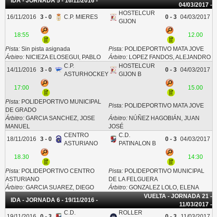
IDA - JORNADA 5 - 16/11/2016 -
04/03/2017 -
HOSTELCUR
16/11/2016
3 - 0
C.P. MIERES
0 - 3
04/03/2017
GIJON
18:55
12.00
Pista:
Sin pista asignada
Pista:
POLIDEPORTIVO MATA JOVE
Árbitro:
NICIEZA ELOSEGUI, PABLO
Árbitro:
LOPEZ FANDOS, ALEJANDRO
C.P.
HOSTELCUR
14/11/2016
3 - 0
0 - 3
04/03/2017
ASTURHOCKEY
GIJON B
17:00
15.00
Pista:
POLIDEPORTIVO MUNICIPAL
Pista:
POLIDEPORTIVO MATA JOVE
DE GRADO
Árbitro:
GARCIA SANCHEZ, JOSE
Árbitro:
NÚÑEZ HAGOBIÁN, JUAN
MANUEL
JOSÉ
CENTRO
C.D.
18/11/2016
3 - 0
0 - 3
04/03/2017
ASTURIANO
PATINALON B
18.30
14:30
Pista:
POLIDEPORTIVO CENTRO
Pista:
POLIDEPORTIVO MUNICIPAL
ASTURIANO
DE LA FELGUERA
Árbitro:
GARCIA SUAREZ, DIEGO
Árbitro:
GONZALEZ LOLO, ELENA
VUELTA - JORNADA 21 -
IDA - JORNADA 6 - 19/11/2016 -
11/03/2017 -
C.D.
ROLLER
19/11/2016
0 - 3
0 - 3
11/03/2017