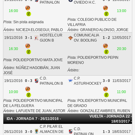
PATINALON
OVIEDO H.C.
16:00
13:00
Pista:
COLEGIO PUBLICO DE
Pista:
Sin pista asignada
VILLAFRIA
Árbitro:
NICIEZA ELOSEGUI, PABLO
Árbitro:
GRANERO ALONSO, JORGE
HOSTELCUR
COMUNICALIA
19/11/2016
3 - 1
1 - 2
12/05/2017
GIJON B
OV. BOOLING
16:30
20:30
Pista:
POLIDEPORTIVO PEPIN
Pista:
POLIDEPORTIVO MATA JOVE
MORENO
Árbitro:
NÚÑEZ HAGOBIÁN, JUAN
Árbitro:
JOSÉ
C.D.
C.P.
19/11/2016
0 - 3
3 - 0
11/03/2017
PATINALON B
ASTURHOCKEY
10:00
11:00
Pista:
POLIDEPORTIVO MUNICIPAL
Pista:
POLIDEPORTIVO MUNICIPAL
DE LA FELGUERA
DE GRADO
Árbitro:
LAFUENTE DE JUAN, ASTOR
Árbitro:
GONZALEZ AMBRES, RUBEN
VUELTA - JORNADA 22 -
IDA - JORNADA 7 - 26/11/2016 -
18/03/2017 -
C.P. PILAR EL
C.D.
26/11/2016
3 - 0
ALMACEN DE
1 - 3
18/03/2017
PATINALON