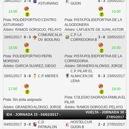
28/01/2017
3 - 0
0 - 3
20/05/2017
ASTURIANO
GIJON
14.00
10.00
Pista:
POLIDEPORTIVO CENTRO
Pista:
PISTA POLIDEPORTIVA DE LA
ASTURIANO
ALGODONERA
Árbitro:
RAMOS GORGOJO, PELAYO
Árbitro:
LAFUENTE DE JUAN, ASTOR
COMUNICALIA
C.P. LA
28/01/2017
0 - 3
3 - 0
20/05/2017
OV. BOOLING
CORREDORIA B
18.00
16.00
Pista:
POLIDEPORTIVO PEPIN
Pista:
PISTA POLIDEPORTIVA DE LA
MORENO
CORREDORIA
Árbitro:
GARCIA SUAREZ, DIEGO
Árbitro:
GRANERO ALONSO, JORGE
C.P. PILAR EL
28/01/2017
3 - 0
C.P. MIERES
ALMACEN DE
0 - 3
23/05/2017
LENA
17:00
18:00
Pista:
COLEGIO SAGRADA FAMILIA EL
Pista:
Sin pista asignada
PILAR
Árbitro:
GRANERO ALONSO, JORGE
Árbitro:
RAMOS GORGOJO, PELAYO
VUELTA - JORNADA 30 -
IDA - JORNADA 15 - 04/02/2017 -
27/05/2017 -
C.D.
HOSTELCUR
04/02/2017
3 - 0
2 - 2
27/05/2017
PATINALON
GIJON B