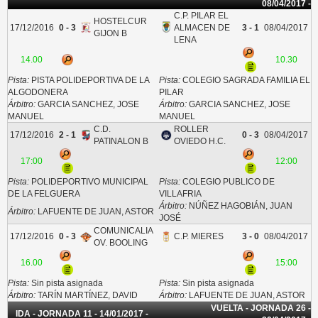
08/04/2017 -
C.P. PILAR EL
HOSTELCUR
17/12/2016
0 - 3
ALMACEN DE
3 - 1
08/04/2017
GIJON B
LENA
14.00
10.30
Pista:
PISTA POLIDEPORTIVA DE LA
Pista:
COLEGIO SAGRADA FAMILIA EL
ALGODONERA
PILAR
Árbitro:
GARCIA SANCHEZ, JOSE
Árbitro:
GARCIA SANCHEZ, JOSE
MANUEL
MANUEL
C.D.
ROLLER
17/12/2016
2 - 1
0 - 3
08/04/2017
PATINALON B
OVIEDO H.C.
17:00
12:00
Pista:
POLIDEPORTIVO MUNICIPAL
Pista:
COLEGIO PUBLICO DE
DE LA FELGUERA
VILLAFRIA
Árbitro:
NÚÑEZ HAGOBIÁN, JUAN
Árbitro:
LAFUENTE DE JUAN, ASTOR
JOSÉ
COMUNICALIA
17/12/2016
0 - 3
C.P. MIERES
3 - 0
08/04/2017
OV. BOOLING
16.00
15:00
Pista:
Sin pista asignada
Pista:
Sin pista asignada
Árbitro:
TARÍN MARTÍNEZ, DAVID
Árbitro:
LAFUENTE DE JUAN, ASTOR
VUELTA - JORNADA 26 -
IDA - JORNADA 11 - 14/01/2017 -