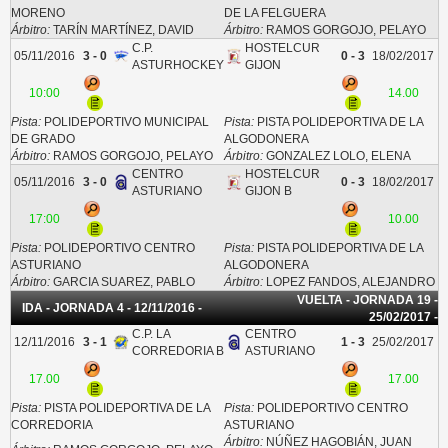
MORENO
DE LA FELGUERA
Árbitro:
TARÍN MARTÍNEZ, DAVID
Árbitro:
RAMOS GORGOJO, PELAYO
C.P.
HOSTELCUR
05/11/2016
3 - 0
0 - 3
18/02/2017
ASTURHOCKEY
GIJON
10:00
14.00
Pista:
POLIDEPORTIVO MUNICIPAL
Pista:
PISTA POLIDEPORTIVA DE LA
DE GRADO
ALGODONERA
Árbitro:
RAMOS GORGOJO, PELAYO
Árbitro:
GONZALEZ LOLO, ELENA
CENTRO
HOSTELCUR
05/11/2016
3 - 0
0 - 3
18/02/2017
ASTURIANO
GIJON B
17:00
10.00
Pista:
POLIDEPORTIVO CENTRO
Pista:
PISTA POLIDEPORTIVA DE LA
ASTURIANO
ALGODONERA
Árbitro:
GARCIA SUAREZ, PABLO
Árbitro:
LOPEZ FANDOS, ALEJANDRO
VUELTA - JORNADA 19 -
IDA - JORNADA 4 - 12/11/2016 -
25/02/2017 -
C.P. LA
CENTRO
12/11/2016
3 - 1
1 - 3
25/02/2017
CORREDORIA B
ASTURIANO
17.00
17.00
Pista:
PISTA POLIDEPORTIVA DE LA
Pista:
POLIDEPORTIVO CENTRO
CORREDORIA
ASTURIANO
Árbitro:
NÚÑEZ HAGOBIÁN, JUAN