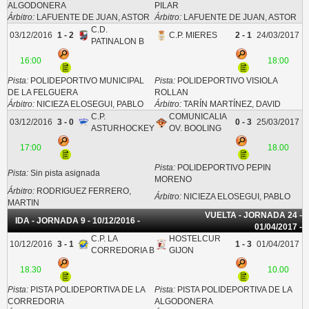
ALGODONERA
PILAR
Árbitro:
LAFUENTE DE JUAN, ASTOR
Árbitro:
LAFUENTE DE JUAN, ASTOR
C.D.
03/12/2016
1 - 2
C.P. MIERES
2 - 1
24/03/2017
PATINALON B
16:00
18:00
Pista:
POLIDEPORTIVO MUNICIPAL
Pista:
POLIDEPORTIVO VISIOLA
DE LA FELGUERA
ROLLAN
Árbitro:
NICIEZA ELOSEGUI, PABLO
Árbitro:
TARÍN MARTÍNEZ, DAVID
C.P.
COMUNICALIA
03/12/2016
3 - 0
0 - 3
25/03/2017
ASTURHOCKEY
OV. BOOLING
17:00
18.00
Pista:
POLIDEPORTIVO PEPIN
Pista:
Sin pista asignada
MORENO
Árbitro:
RODRIGUEZ FERRERO,
Árbitro:
NICIEZA ELOSEGUI, PABLO
MARTIN
VUELTA - JORNADA 24 -
IDA - JORNADA 9 - 10/12/2016 -
01/04/2017 -
C.P. LA
HOSTELCUR
10/12/2016
3 - 1
1 - 3
01/04/2017
CORREDORIA B
GIJON
18.30
10.00
Pista:
PISTA POLIDEPORTIVA DE LA
Pista:
PISTA POLIDEPORTIVA DE LA
CORREDORIA
ALGODONERA