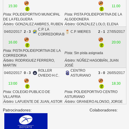
15:30
11.00
Pista:
POLIDEPORTIVO MUNICIPAL
Pista:
PISTA POLIDEPORTIVA DE LA
DE LA FELGUERA
ALGODONERA
Árbitro:
GONZALEZ AMBRES, RUBEN
Árbitro:
GONZALEZ LOLO, ELENA
C.P. LA
04/02/2017
2 - 3
C.P. MIERES
2 - 1
27/05/2017
CORREDORIA B
16.00
20:00
Pista:
PISTA POLIDEPORTIVA DE LA
Pista:
Sin pista asignada
CORREDORIA
Árbitro:
RODRIGUEZ FERRERO,
Árbitro:
NÚÑEZ HAGOBIÁN, JUAN
MARTIN
JOSÉ
ROLLER
CENTRO
04/02/2017
0 - 3
3 - 0
26/05/2017
OVIEDO H.C.
ASTURIANO
13:00
18.30
Pista:
COLEGIO PUBLICO DE
Pista:
POLIDEPORTIVO CENTRO
VILLAFRIA
ASTURIANO
Árbitro:
LAFUENTE DE JUAN, ASTOR
Árbitro:
GRANERO ALONSO, JORGE
Patrocinadores:
Colaboradores: