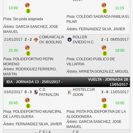
13:00
11:15
Pista:
COLEGIO SAGRADA FAMILIA EL
Pista:
Sin pista asignada
PILAR
Árbitro:
GARCIA SANCHEZ, JOSE
Árbitro:
FERNANDEZ SILVA, JAVIER
MANUEL
COMUNICALIA
ROLLER
21/01/2017
2 - 2
2 - 1
08/05/2017
OV. BOOLING
OVIEDO H.C.
15.30
18:00
Pista:
POLIDEPORTIVO PEPIN
Pista:
COLEGIO PUBLICO DE
MORENO
VILLAFRIA
Árbitro:
RODRIGUEZ FERRERO,
Árbitro:
ARRIETA GONZALEZ, MIGUEL
MARTIN
VUELTA - JORNADA 28 -
IDA - JORNADA 13 - 25/01/2017 -
13/05/2017 -
C.D.
HOSTELCUR
03/02/2017
0 - 3
3 - 0
13/05/2017
PATINALON
GIJON
18:45
10.00
Pista:
POLIDEPORTIVO MUNICIPAL
Pista:
PISTA POLIDEPORTIVA DE LA
DE LA FELGUERA
ALGODONERA
Árbitro:
GARCIA SANCHEZ, JOSE
Árbitro:
FERNANDEZ SILVA, JAVIER
MANUEL
C.P. LA
C.P.