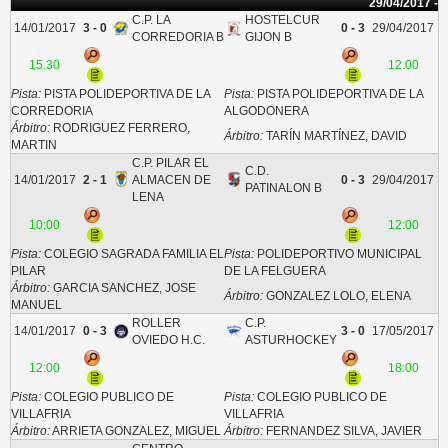
29/04/2017 -
C.P. LA
HOSTELCUR
14/01/2017
3 - 0
0 - 3
29/04/2017
CORREDORIA B
GIJON B
15.30
12.00
Pista:
PISTA POLIDEPORTIVA DE LA
Pista:
PISTA POLIDEPORTIVA DE LA
CORREDORIA
ALGODONERA
Árbitro:
RODRIGUEZ FERRERO,
Árbitro:
TARÍN MARTÍNEZ, DAVID
MARTIN
C.P. PILAR EL
C.D.
14/01/2017
2 - 1
ALMACEN DE
0 - 3
29/04/2017
PATINALON B
LENA
10:00
12:00
Pista:
COLEGIO SAGRADA FAMILIA EL
Pista:
POLIDEPORTIVO MUNICIPAL
PILAR
DE LA FELGUERA
Árbitro:
GARCIA SANCHEZ, JOSE
Árbitro:
GONZALEZ LOLO, ELENA
MANUEL
ROLLER
C.P.
14/01/2017
0 - 3
3 - 0
17/05/2017
OVIEDO H.C.
ASTURHOCKEY
12:00
18:00
Pista:
COLEGIO PUBLICO DE
Pista:
COLEGIO PUBLICO DE
VILLAFRIA
VILLAFRIA
Árbitro:
ARRIETA GONZALEZ, MIGUEL
Árbitro:
FERNANDEZ SILVA, JAVIER