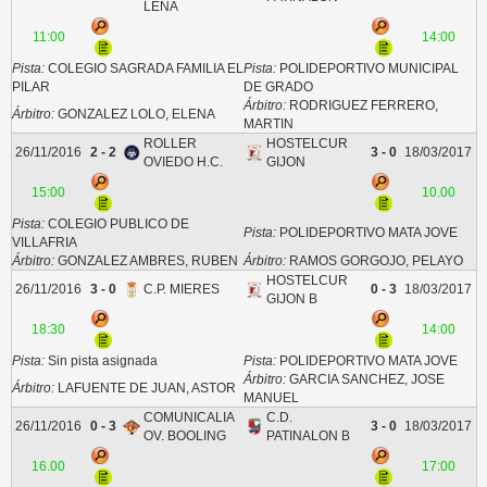
LENA
11:00
14:00
Pista:
COLEGIO SAGRADA FAMILIA EL
Pista:
POLIDEPORTIVO MUNICIPAL
PILAR
DE GRADO
Árbitro:
RODRIGUEZ FERRERO,
Árbitro:
GONZALEZ LOLO, ELENA
MARTIN
ROLLER
HOSTELCUR
26/11/2016
2 - 2
3 - 0
18/03/2017
OVIEDO H.C.
GIJON
15:00
10.00
Pista:
COLEGIO PUBLICO DE
Pista:
POLIDEPORTIVO MATA JOVE
VILLAFRIA
Árbitro:
GONZALEZ AMBRES, RUBEN
Árbitro:
RAMOS GORGOJO, PELAYO
HOSTELCUR
26/11/2016
3 - 0
C.P. MIERES
0 - 3
18/03/2017
GIJON B
18:30
14:00
Pista:
Sin pista asignada
Pista:
POLIDEPORTIVO MATA JOVE
Árbitro:
GARCIA SANCHEZ, JOSE
Árbitro:
LAFUENTE DE JUAN, ASTOR
MANUEL
COMUNICALIA
C.D.
26/11/2016
0 - 3
3 - 0
18/03/2017
OV. BOOLING
PATINALON B
16.00
17:00