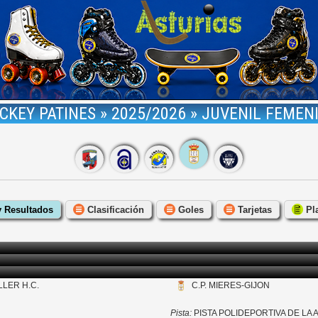
CKEY PATINES » 2025/2026 » JUVENIL FEMEN
y Resultados
Clasificación
Goles
Tarjetas
Pla
LER H.C.
C.P. MIERES-GIJON
Pista:
PISTA POLIDEPORTIVA DE LA