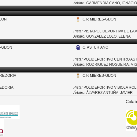
Árbitro:
GARMENDIA CANO, IGNACIO
ALON
C.P. MIERES-GIJON
Pista:
PISTA POLIDEPORTIVA DE LA
Árbitro:
GONZALEZ LOLO, ELENA
S-GIJON
C. ASTURIANO
Pista:
POLIDEPORTIVO CENTRO AS
Árbitro:
RODRIGUEZ NOGUEIRA, MI
RREDORIA
C.P. MIERES-GIJON
REDORIA
Pista:
POLIDEPORTIVO VISIOLA RO
Árbitro:
ÁLVAREZ ANTUÑA, JAVIER
Colab