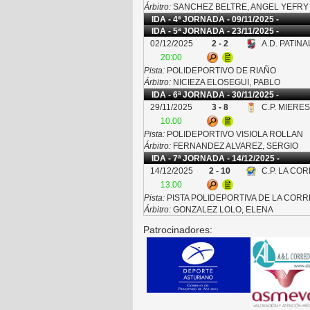
Árbitro:
SANCHEZ BELTRE, ANGEL YEFRY
IDA - 4ª JORNADA - 09/11/2025 -
IDA - 5ª JORNADA - 23/11/2025 -
02/12/2025
2 - 2
A.D. PATIN
20:00
Pista:
POLIDEPORTIVO DE RIAÑO
Árbitro:
NICIEZA ELOSEGUI, PABLO
IDA - 6ª JORNADA - 30/11/2025 -
29/11/2025
3 - 8
C.P. MIERE
10.00
Pista:
POLIDEPORTIVO VISIOLA ROLLAN
Árbitro:
FERNANDEZ ALVAREZ, SERGIO
IDA - 7ª JORNADA - 14/12/2025 -
14/12/2025
2 - 10
C.P. LA CO
13.00
Pista:
PISTA POLIDEPORTIVA DE LA COR
Árbitro:
GONZALEZ LOLO, ELENA
Patrocinadores: