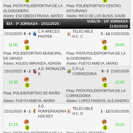
Pista:
PISTA POLIDEPORTIVA DE LA
Pista:
POLIDEPORTIVO CENTRO
ALGODONERA
ASTURIANO
Árbitro:
ESCOBEDO FRAGA, MATEO
Árbitro:
RICO DE LOS BUEIS, DAVID
VUELTA - 14ª JORNADA -
IDA - 5ª JORNADA - 15/11/2025 -
21/02/2026 -
C.P. ARECES
TELECABLE
15/11/2025
8 - 0
3 - 14
21/02/2026
PAVITEK
H.C. C
11.00
19:45
Pista:
POLIDEPORTIVO MUNICIPAL
Pista:
PISTA POLIDEPORTIVA DE LA
DE GRADO
ALGODONERA
Árbitro:
AGUDO MIRANDA, ADRIÁN
Árbitro:
FUEYO AMIEVA, MARIO
A.D. PATINALON
C.P. LA
15/11/2025
8 - 2
8 - 3
21/02/2026
B
CORREDORIA
15:30
12.45
Pista:
PISTA POLIDEPORTIVA DE LA
Pista:
POLIDEPORTIVO DE RIAÑO
CORREDORIA
Árbitro:
FUEYO AMIEVA, MARIO
Árbitro:
LOPEZ FANDOS, ALEJANDRO
S.D.
TELECABLE
22/11/2025
8 - 1
PONFERRADINA
1 - 12
01/02/2026
H.C. D
HOCKEY
17:15
15:15