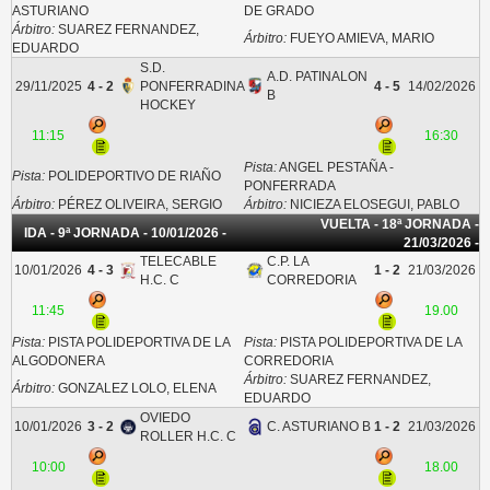
ASTURIANO
DE GRADO
Árbitro:
SUAREZ FERNANDEZ,
Árbitro:
FUEYO AMIEVA, MARIO
EDUARDO
S.D.
A.D. PATINALON
29/11/2025
4 - 2
PONFERRADINA
4 - 5
14/02/2026
B
HOCKEY
11:15
16:30
Pista:
ANGEL PESTAÑA -
Pista:
POLIDEPORTIVO DE RIAÑO
PONFERRADA
Árbitro:
PÉREZ OLIVEIRA, SERGIO
Árbitro:
NICIEZA ELOSEGUI, PABLO
VUELTA - 18ª JORNADA -
IDA - 9ª JORNADA - 10/01/2026 -
21/03/2026 -
TELECABLE
C.P. LA
10/01/2026
4 - 3
1 - 2
21/03/2026
H.C. C
CORREDORIA
11:45
19.00
Pista:
PISTA POLIDEPORTIVA DE LA
Pista:
PISTA POLIDEPORTIVA DE LA
ALGODONERA
CORREDORIA
Árbitro:
SUAREZ FERNANDEZ,
Árbitro:
GONZALEZ LOLO, ELENA
EDUARDO
OVIEDO
10/01/2026
3 - 2
C. ASTURIANO B
1 - 2
21/03/2026
ROLLER H.C. C
10:00
18.00