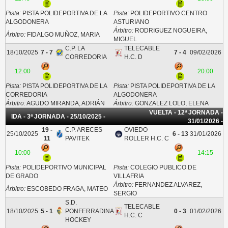
Pista:
PISTA POLIDEPORTIVA DE LA
Pista:
POLIDEPORTIVO CENTRO
ALGODONERA
ASTURIANO
Árbitro:
RODRIGUEZ NOGUEIRA,
Árbitro:
FIDALGO MUÑOZ, MARIA
MIGUEL
C.P. LA
TELECABLE
18/10/2025
7 - 7
7 - 4
09/02/2026
CORREDORIA
H.C. D
12.00
20:00
Pista:
PISTA POLIDEPORTIVA DE LA
Pista:
PISTA POLIDEPORTIVA DE LA
CORREDORIA
ALGODONERA
Árbitro:
AGUDO MIRANDA, ADRIÁN
Árbitro:
GONZALEZ LOLO, ELENA
VUELTA - 12ª JORNADA -
IDA - 3ª JORNADA - 25/10/2025 -
31/01/2026 -
19 -
C.P. ARECES
OVIEDO
25/10/2025
6 - 13
31/01/2026
11
PAVITEK
ROLLER H.C. C
10:00
14:15
Pista:
POLIDEPORTIVO MUNICIPAL
Pista:
COLEGIO PUBLICO DE
DE GRADO
VILLAFRIA
Árbitro:
FERNANDEZ ALVAREZ,
Árbitro:
ESCOBEDO FRAGA, MATEO
SERGIO
S.D.
TELECABLE
18/10/2025
5 - 1
PONFERRADINA
0 - 3
01/02/2026
H.C. C
HOCKEY