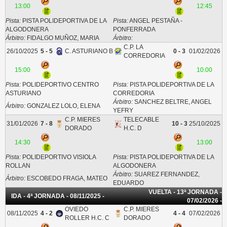
13:00
12:45
Pista:
PISTA POLIDEPORTIVA DE LA
Pista:
ANGEL PESTAÑA -
ALGODONERA
PONFERRADA
Árbitro:
FIDALGO MUÑOZ, MARIA
Árbitro:
C.P. LA
26/10/2025
5 - 5
C. ASTURIANO B
0 - 3
01/02/2026
CORREDORIA
15:00
10.00
Pista:
POLIDEPORTIVO CENTRO
Pista:
PISTA POLIDEPORTIVA DE LA
ASTURIANO
CORREDORIA
Árbitro:
SANCHEZ BELTRE, ANGEL
Árbitro:
GONZALEZ LOLO, ELENA
YEFRY
C.P. MIERES
TELECABLE
31/01/2026
7 - 8
10 - 3
25/10/2025
DORADO
H.C. D
14:30
13:00
Pista:
POLIDEPORTIVO VISIOLA
Pista:
PISTA POLIDEPORTIVA DE LA
ROLLAN
ALGODONERA
Árbitro:
SUAREZ FERNANDEZ,
Árbitro:
ESCOBEDO FRAGA, MATEO
EDUARDO
VUELTA - 13ª JORNADA -
IDA - 4ª JORNADA - 08/11/2025 -
07/02/2026 -
OVIEDO
C.P. MIERES
08/11/2025
4 - 2
4 - 4
07/02/2026
ROLLER H.C. C
DORADO