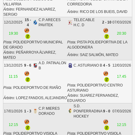
VILLAFRIA
CORREDORIA
Árbitro:
FERNANDEZ ALVAREZ,
Árbitro:
RICO DE LOS BUEIS, DAVID
SERGIO
15 -
C.P. ARECES
TELECABLE
12/12/2025
2 - 10
07/03/2026
4
PAVITEK
H.C. D
19:30
20:30
Pista:
POLIDEPORTIVO MUNICIPAL
Pista:
PISTA POLIDEPORTIVA DE LA
DE GRADO
ALGODONERA
Árbitro:
PEÑARROYA ÁLVAREZ,
Árbitro:
SAIZ SALMÓN, MATEO
MATEO
A.D. PATINALON
13/12/2025
9 - 6
C. ASTURIANO B
4 - 5
12/03/2026
B
11:15
17.45
Pista:
POLIDEPORTIVO CENTRO
Pista:
POLIDEPORTIVO DE RIAÑO
ASTURIANO
Árbitro:
SUAREZ FERNANDEZ,
Árbitro:
LOPEZ FANDOS, ALEJANDRO
EDUARDO
S.D.
C.P. MIERES
17/01/2026
1 - 3
PONFERRADINA
9 - 0
07/03/2026
DORADO
HOCKEY
12:15
12:15
Pista:
POLIDEPORTIVO VISIOLA
Pista:
POLIDEPORTIVO VISIOLA