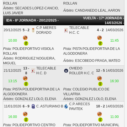
ROLLAN
ROLLAN
Árbitro:
SECADES LOPEZ-CANCIO,
Árbitro:
CANDANEDO LEAL, AARON
LUIS JAVIER
VUELTA - 17ª JORNADA -
IDA - 8ª JORNADA - 20/12/2025 -
14/03/2026 -
C.P. MIERES
TELECABLE
20/12/2025
5 - 2
4 - 2
14/03/2026
DORADO
H.C. C
10.00
11:45
Pista:
POLIDEPORTIVO VISIOLA
Pista:
PISTA POLIDEPORTIVA DE LA
ROLLAN
ALGODONERA
Árbitro:
RODRIGUEZ NOGUEIRA,
Árbitro:
ESCOBEDO FRAGA, MATEO
MIGUEL
13 -
TELECABLE
OVIEDO
21/12/2025
12 - 5
14/03/2026
8
H.C. D
ROLLER H.C. C
13:15
16:30
Pista:
PISTA POLIDEPORTIVA DE LA
Pista:
COLEGIO PUBLICO DE
ALGODONERA
VILLAFRIA
Árbitro:
GONZALEZ LOLO, ELENA
Árbitro:
GONZALEZ LOLO, ELENA
C.P. ARECES
11/01/2026
6 - 9
C. ASTURIANO B
10 - 2
14/03/2026
PAVITEK
16.00
11.00
Pista:
POLIDEPORTIVO CENTRO
Pista:
POLIDEPORTIVO MUNICIPAL