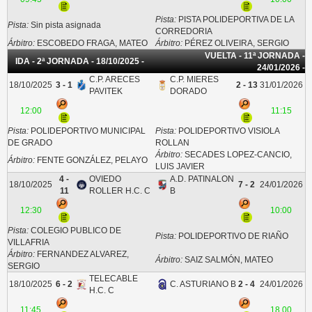
Pista:
PISTA POLIDEPORTIVA DE LA
Pista:
Sin pista asignada
CORREDORIA
Árbitro:
ESCOBEDO FRAGA, MATEO
Árbitro:
PÉREZ OLIVEIRA, SERGIO
VUELTA - 11ª JORNADA -
IDA - 2ª JORNADA - 18/10/2025 -
24/01/2026 -
C.P. ARECES
C.P. MIERES
18/10/2025
3 - 1
2 - 13
31/01/2026
PAVITEK
DORADO
12:00
11:15
Pista:
POLIDEPORTIVO MUNICIPAL
Pista:
POLIDEPORTIVO VISIOLA
DE GRADO
ROLLAN
Árbitro:
SECADES LOPEZ-CANCIO,
Árbitro:
FENTE GONZÁLEZ, PELAYO
LUIS JAVIER
4 -
OVIEDO
A.D. PATINALON
18/10/2025
7 - 2
24/01/2026
11
ROLLER H.C. C
B
12:30
10:00
Pista:
COLEGIO PUBLICO DE
Pista:
POLIDEPORTIVO DE RIAÑO
VILLAFRIA
Árbitro:
FERNANDEZ ALVAREZ,
Árbitro:
SAIZ SALMÓN, MATEO
SERGIO
TELECABLE
18/10/2025
6 - 2
C. ASTURIANO B
2 - 4
24/01/2026
H.C. C
11:45
18.00