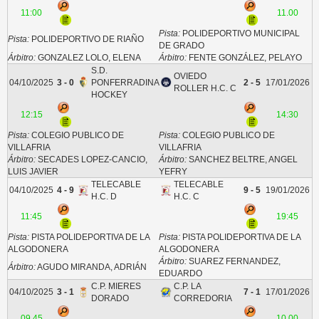
11:00
11.00
Pista:
POLIDEPORTIVO MUNICIPAL
Pista:
POLIDEPORTIVO DE RIAÑO
DE GRADO
Árbitro:
GONZALEZ LOLO, ELENA
Árbitro:
FENTE GONZÁLEZ, PELAYO
S.D.
OVIEDO
04/10/2025
3 - 0
PONFERRADINA
2 - 5
17/01/2026
ROLLER H.C. C
HOCKEY
12:15
14:30
Pista:
COLEGIO PUBLICO DE
Pista:
COLEGIO PUBLICO DE
VILLAFRIA
VILLAFRIA
Árbitro:
SECADES LOPEZ-CANCIO,
Árbitro:
SANCHEZ BELTRE, ANGEL
LUIS JAVIER
YEFRY
TELECABLE
TELECABLE
04/10/2025
4 - 9
9 - 5
19/01/2026
H.C. D
H.C. C
11:45
19:45
Pista:
PISTA POLIDEPORTIVA DE LA
Pista:
PISTA POLIDEPORTIVA DE LA
ALGODONERA
ALGODONERA
Árbitro:
SUAREZ FERNANDEZ,
Árbitro:
AGUDO MIRANDA, ADRIÁN
EDUARDO
C.P. MIERES
C.P. LA
04/10/2025
3 - 1
7 - 1
17/01/2026
DORADO
CORREDORIA
09.45
10.00