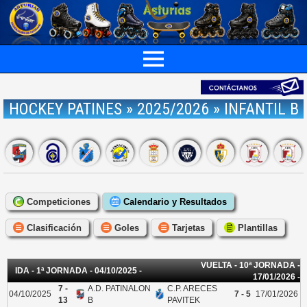
HOCKEY PATINES » 2025/2026 » INFANTIL B
Competiciones
Calendario y Resultados
Clasificación
Goles
Tarjetas
Plantillas
VUELTA - 10ª JORNADA -
IDA - 1ª JORNADA - 04/10/2025 -
17/01/2026 -
7 -
A.D. PATINALON
C.P. ARECES
04/10/2025
7 - 5
17/01/2026
13
B
PAVITEK