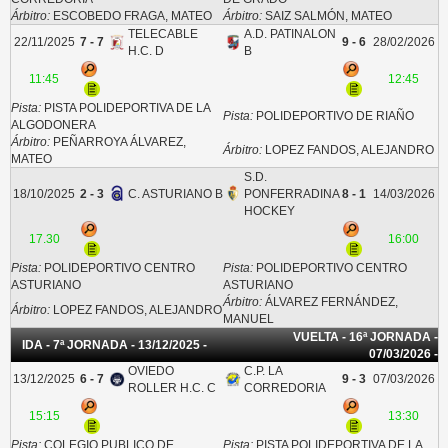
Árbitro:
ESCOBEDO FRAGA, MATEO
Árbitro:
SAIZ SALMÓN, MATEO
TELECABLE
A.D. PATINALON
22/11/2025
7 - 7
9 - 6
28/02/2026
H.C. D
B
11:45
12:45
Pista:
PISTA POLIDEPORTIVA DE LA
Pista:
POLIDEPORTIVO DE RIAÑO
ALGODONERA
Árbitro:
PEÑARROYA ÁLVAREZ,
Árbitro:
LOPEZ FANDOS, ALEJANDRO
MATEO
S.D.
18/10/2025
2 - 3
C. ASTURIANO B
PONFERRADINA
8 - 1
14/03/2026
HOCKEY
17.30
16:00
Pista:
POLIDEPORTIVO CENTRO
Pista:
POLIDEPORTIVO CENTRO
ASTURIANO
ASTURIANO
Árbitro:
ÁLVAREZ FERNÁNDEZ,
Árbitro:
LOPEZ FANDOS, ALEJANDRO
MANUEL
VUELTA - 16ª JORNADA -
IDA - 7ª JORNADA - 13/12/2025 -
07/03/2026 -
OVIEDO
C.P. LA
13/12/2025
6 - 7
9 - 3
07/03/2026
ROLLER H.C. C
CORREDORIA
15:15
13:30
Pista:
COLEGIO PUBLICO DE
Pista:
PISTA POLIDEPORTIVA DE LA