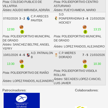
Pista:
COLEGIO PUBLICO DE
Pista:
POLIDEPORTIVO CENTRO
VILLAFRIA
ASTURIANO
Árbitro:
AGUDO MIRANDA, ADRIÁN
Árbitro:
FUEYO AMIEVA, MARIO
S.D.
C.P. ARECES
07/02/2026
3 - 2
PONFERRADINA
3 - 6
21/03/2026
PAVITEK
HOCKEY
12:00
13:15
Pista:
POLIDEPORTIVO MUNICIPAL
Pista:
POLIDEPORTIVO MUNICIPAL
DE GRADO
DE GRADO
Árbitro:
SANCHEZ BELTRE, ANGEL
Árbitro:
LOPEZ FANDOS, ALEJANDRO
YEFRY
A.D. PATINALON
C.P. MIERES
10/01/2026
4 - 6
7 - 5
21/03/2026
B
DORADO
13:30
10.30
Pista:
POLIDEPORTIVO VISIOLA
Pista:
POLIDEPORTIVO DE RIAÑO
ROLLAN
Árbitro:
SECADES LOPEZ-CANCIO,
Árbitro:
LOPEZ FANDOS, ALEJANDRO
LUIS JAVIER
Patrocinadores:
Colaboradores: