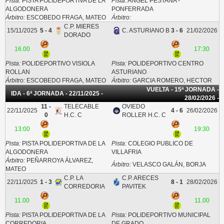
Pista:
PISTA POLIDEPORTIVA DE LA
Pista:
ANGEL PESTAÑA -
ALGODONERA
PONFERRADA
Árbitro:
ESCOBEDO FRAGA, MATEO
Árbitro:
C.P. MIERES
15/11/2025
5 - 4
C. ASTURIANO B
3 - 6
21/02/2026
DORADO
16.00
17:30
Pista:
POLIDEPORTIVO VISIOLA
Pista:
POLIDEPORTIVO CENTRO
ROLLAN
ASTURIANO
Árbitro:
ESCOBEDO FRAGA, MATEO
Árbitro:
GARCIA ROMERO, HECTOR
VUELTA - 15ª JORNADA -
IDA - 6ª JORNADA - 22/11/2025 -
28/02/2026 -
11 -
TELECABLE
OVIEDO
22/11/2025
4 - 6
26/02/2026
0
H.C. C
ROLLER H.C. C
13:00
19:30
Pista:
PISTA POLIDEPORTIVA DE LA
Pista:
COLEGIO PUBLICO DE
ALGODONERA
VILLAFRIA
Árbitro:
PEÑARROYA ÁLVAREZ,
Árbitro:
VELASCO GALÁN, BORJA
MATEO
C.P. LA
C.P. ARECES
22/11/2025
1 - 3
8 - 1
28/02/2026
CORREDORIA
PAVITEK
11.00
11.00
Pista:
PISTA POLIDEPORTIVA DE LA
Pista:
POLIDEPORTIVO MUNICIPAL
CORREDORIA
DE GRADO