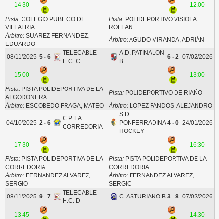
14:30
12.00
Pista:
COLEGIO PUBLICO DE
Pista:
POLIDEPORTIVO VISIOLA
VILLAFRIA
ROLLAN
Árbitro:
SUAREZ FERNANDEZ,
Árbitro:
AGUDO MIRANDA, ADRIÁN
EDUARDO
TELECABLE
A.D. PATINALON
08/11/2025
5 - 6
6 - 2
07/02/2026
H.C. C
B
15:00
13:00
Pista:
PISTA POLIDEPORTIVA DE LA
Pista:
POLIDEPORTIVO DE RIAÑO
ALGODONERA
Árbitro:
ESCOBEDO FRAGA, MATEO
Árbitro:
LOPEZ FANDOS, ALEJANDRO
S.D.
C.P. LA
04/10/2025
2 - 6
PONFERRADINA
4 - 0
24/01/2026
CORREDORIA
HOCKEY
17.30
16:30
Pista:
PISTA POLIDEPORTIVA DE LA
Pista:
PISTA POLIDEPORTIVA DE LA
CORREDORIA
CORREDORIA
Árbitro:
FERNANDEZ ALVAREZ,
Árbitro:
FERNANDEZ ALVAREZ,
SERGIO
SERGIO
TELECABLE
08/11/2025
9 - 7
C. ASTURIANO B
3 - 8
07/02/2026
H.C. D
13:45
14.30