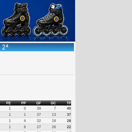
 2ª
PE
PP
GF
GC
TP
1
0
39
7
40
1
1
37
13
37
1
4
32
18
28
1
6
27
26
22