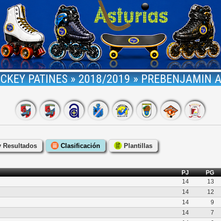
CKEY PATINES » 2018/2019 » PREBENJAMIN A
y Resultados
Clasificación
Plantillas
PJ
PG
14
13
14
12
14
9
14
7