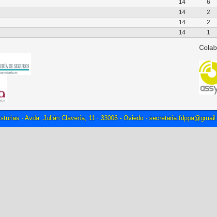
14
6
14
2
14
2
14
1
Colab
sturias · Avda. Julián Clavería, 11 · 33006 - Oviedo ·
secretaria.fdppa@gmai