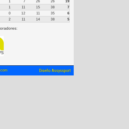
1
7
26
26
19
1
11
15
38
7
0
12
11
35
6
2
11
14
38
5
oradores:
l.com
Diseño Assyssport