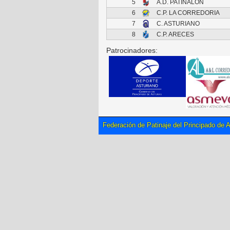
5
A.D. PATINALON
6
C.P. LA CORREDORIA
7
C. ASTURIANO
8
C.P. ARECES
Patrocinadores:
Federación de Patinaje del Principado de A