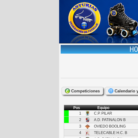
HO
Competiciones
Calendario 
Pos
Equipo
1
C.P. PILAR
2
A.D. PATINALON B
3
OVIEDO BOOLING
4
TELECABLE H.C. B