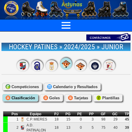
HOCKEY PATINES » 2024/2025 » JUNIOR
Competiciones
Calendario y Resultados
Clasificación
Goles
Tarjetas
Plantillas
Pos
Equipo
PJ
PG
PE
PP
GF
GC
TP
1
C.P. MIERES
18
15
0
3
98
29
45
A.D.
2
18
13
0
5
75
40
39
PATINALON