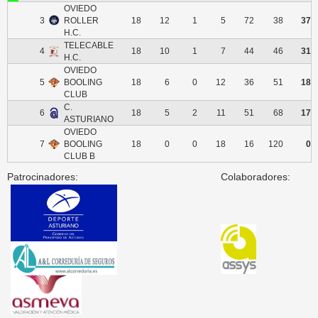
OVIEDO
3
ROLLER
18
12
1
5
72
38
37
H.C.
TELECABLE
4
18
10
1
7
44
46
31
H.C.
OVIEDO
5
BOOLING
18
6
0
12
36
51
18
CLUB
C.
6
18
5
2
11
51
68
17
ASTURIANO
OVIEDO
7
BOOLING
18
0
0
18
16
120
0
CLUB B
Patrocinadores:
Colaboradores: