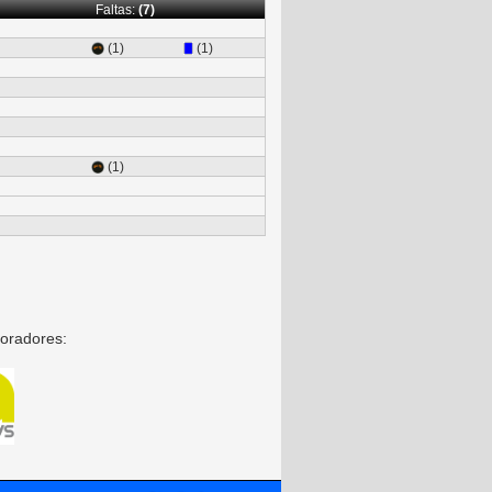
Faltas:
(7)
(1)
(1)
(1)
oradores: