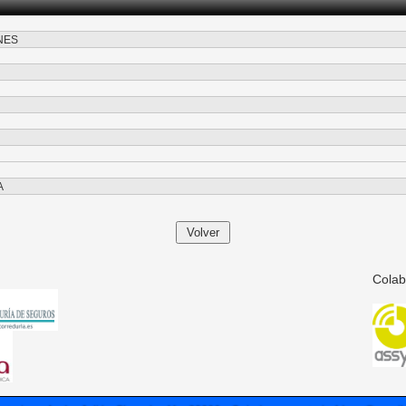
NES
A
Colab