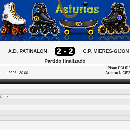
2 - 2
A.D. PATINALON
C.P. MIERES-GIJON
Partido finalizado
Pista:
POLID
re de 2025 | 20:00
Árbitro:
NICIE
ÁLEZ