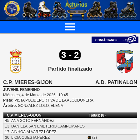
3 - 2
Partido finalizado
C.P. MIERES-GIJON
A.D. PATINALON
JUVENIL FEMENINO
Miércoles, 4 de Marzo de 2026 | 19:45
Pista:
PISTA POLIDEPORTIVA DE LA ALGODONERA
Árbitro:
GONZALEZ LOLO, ELENA
C.P. MIERES-GIJON
Faltas:
(8)
45
ANA SOTO FERNÁNDEZ
13
DANIELA SAN EMETERIO CAMPOMANES
17
AINHOA ÁLVAREZ LÓPEZ
36
LICIA CUESTA PÉREZ
(2)