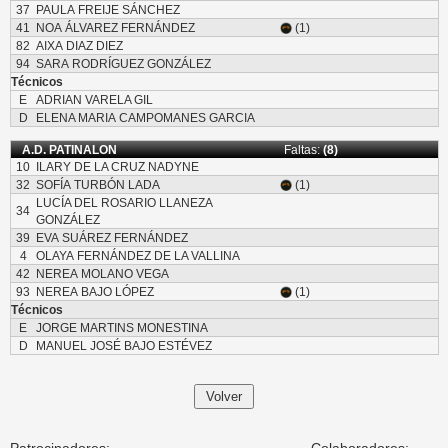
37
PAULA FREIJE SÁNCHEZ
41
NOA ÁLVAREZ FERNÁNDEZ
(1)
82
AIXA DIAZ DIEZ
94
SARA RODRÍGUEZ GONZÁLEZ
Técnicos
E
ADRIAN VARELA GIL
D
ELENA MARIA CAMPOMANES GARCIA
A.D. PATINALON
Faltas:
(8)
10
ILARY DE LA CRUZ NADYNE
32
SOFÍA TURBÓN LADA
(1)
LUCÍA DEL ROSARIO LLANEZA
34
GONZÁLEZ
39
EVA SUÁREZ FERNÁNDEZ
4
OLAYA FERNÁNDEZ DE LA VALLINA
42
NEREA MOLANO VEGA
93
NEREA BAJO LÓPEZ
(1)
Técnicos
E
JORGE MARTINS MONESTINA
D
MANUEL JOSÉ BAJO ESTÉVEZ