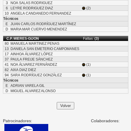
3
NOA SALAS RODRIGUEZ
6
LEYRE RODRIGUEZ DIAZ
(2)
10
ANGELA CANDANEDO FERNANDEZ
Técnicos
E
JUAN CARLOS RODRÍGUEZ MARTÍNEZ
D
MARIA MAR CUERVO MENENDEZ
C.P. MIERES-GIJON
Faltas:
(3)
80
MANUELA MARTINEZ PENAS
13
DANIELA SAN EMETERIO CAMPOMANES
17
AINHOA ÁLVAREZ LÓPEZ
37
PAULA FREIJE SÁNCHEZ
41
NOA ÁLVAREZ FERNÁNDEZ
(1)
82
AIXA DIAZ DIEZ
94
SARA RODRÍGUEZ GONZÁLEZ
(1)
Técnicos
E
ADRIAN VARELA GIL
D
MIGUEL ALVAREZ ALONSO
Patrocinadores:
Colaboradores: