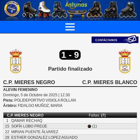
1 - 9
Partido finalizado
C.P. MIERES NEGRO
C.P. MIERES BLANCO
ALEVIN FEMENINO
Domingo, 5 de Octubre de 2025 | 12.30
Pista:
POLIDEPORTIVO VISIOLA ROLLAN
Árbitro:
FIDALGO MUÑOZ, MARIA
C.P. MIERES NEGRO
Faltas:
(7)
1
QAMAR RECHAQ
15
SOFÍA LOBO FREIJE
(1)
22
MIRIAN PUENTE ÁLVAREZ
28
ESTHER GONZALEZ LOPEZ AGUADO