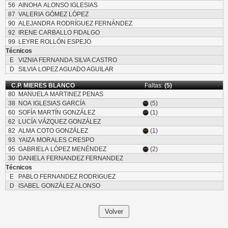
56
AINOHA ALONSO IGLESIAS
87
VALERIA GÓMEZ LÓPEZ
90
ALEJANDRA RODRÍGUEZ FERNÁNDEZ
92
IRENE CARBALLO FIDALGO
99
LEYRE ROLLÓN ESPEJO
Técnicos
E
VIZNIA FERNANDA SILVA CASTRO
D
SILVIA LOPEZ AGUADO AGUILAR
C.P. MIERES BLANCO
Faltas:
(5)
80
MANUELA MARTINEZ PENAS
38
NOA IGLESIAS GARCÍA
(5)
60
SOFÍA MARTÍN GONZÁLEZ
(1)
62
LUCÍA VÁZQUEZ GONZÁLEZ
82
ALMA COTO GONZÁLEZ
(1)
93
YAIZA MORALES CRESPO
95
GABRIELA LÓPEZ MENÉNDEZ
(2)
30
DANIELA FERNANDEZ FERNANDEZ
Técnicos
E
PABLO FERNANDEZ RODRIGUEZ
D
ISABEL GONZÁLEZ ALONSO