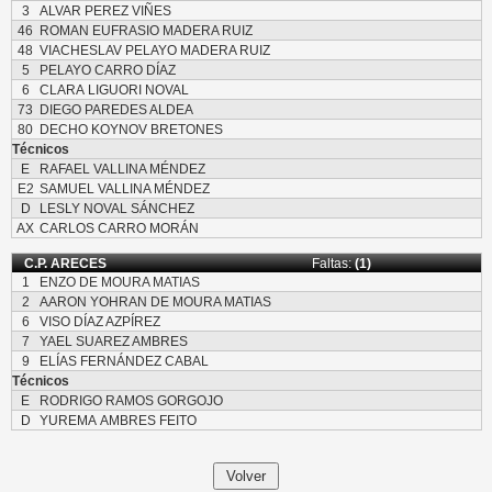
3
ALVAR PEREZ VIÑES
46
ROMAN EUFRASIO MADERA RUIZ
48
VIACHESLAV PELAYO MADERA RUIZ
5
PELAYO CARRO DÍAZ
6
CLARA LIGUORI NOVAL
73
DIEGO PAREDES ALDEA
80
DECHO KOYNOV BRETONES
Técnicos
E
RAFAEL VALLINA MÉNDEZ
E2
SAMUEL VALLINA MÉNDEZ
D
LESLY NOVAL SÁNCHEZ
AX
CARLOS CARRO MORÁN
C.P. ARECES
Faltas:
(1)
1
ENZO DE MOURA MATIAS
2
AARON YOHRAN DE MOURA MATIAS
6
VISO DÍAZ AZPÍREZ
7
YAEL SUAREZ AMBRES
9
ELÍAS FERNÁNDEZ CABAL
Técnicos
E
RODRIGO RAMOS GORGOJO
D
YUREMA AMBRES FEITO