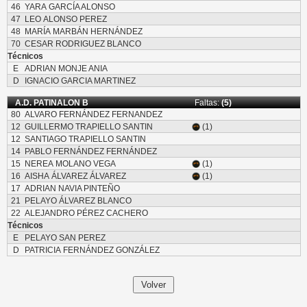
46
YARA GARCÍA ALONSO
47
LEO ALONSO PEREZ
48
MARÍA MARBÁN HERNÁNDEZ
70
CESAR RODRIGUEZ BLANCO
Técnicos
E
ADRIAN MONJE ANIA
D
IGNACIO GARCIA MARTINEZ
A.D. PATINALON B
Faltas:
(5)
80
ALVARO FERNÁNDEZ FERNANDEZ
12
GUILLERMO TRAPIELLO SANTIN
(1)
12
SANTIAGO TRAPIELLO SANTIN
14
PABLO FERNÁNDEZ FERNÁNDEZ
15
NEREA MOLANO VEGA
(1)
16
AISHA ÁLVAREZ ÁLVAREZ
(1)
17
ADRIAN NAVIA PINTEÑO
21
PELAYO ÁLVAREZ BLANCO
22
ALEJANDRO PÉREZ CACHERO
Técnicos
E
PELAYO SAN PEREZ
D
PATRICIA FERNÁNDEZ GONZÁLEZ