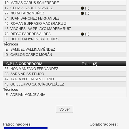
10
MATÍAS CARUS SCHEREDRE
12
CELIA ÁLVAREZ ÁLVAREZ
(1)
27
NORA FARIZ MUÑOZ
(1)
34
JUAN SANCHEZ FERNANDEZ
46
ROMAN EUFRASIO MADERA RUIZ
48
VIACHESLAV PELAYO MADERA RUIZ
73
DIEGO PAREDES ALDEA
(1)
80
DECHO KOYNOV BRETONES
Técnicos
E
SAMUEL VALLINA MÉNDEZ
D
CARLOS CARRO MORÁN
C.P. LA CORREDORIA
Faltas:
(2)
36
NOA MANZANO FERNANDEZ
38
SARA ARIAS FEIJOO
42
AYALA BOTTAI SEVILLANO
43
GUILLERMO GARCÍA GONZÁLEZ
Técnicos
E
ADRIAN MONJE ANIA
Patrocinadores:
Colaboradores: