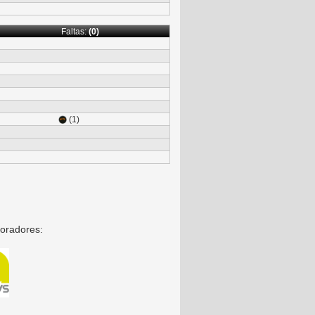
Faltas:
(0)
(1)
oradores: