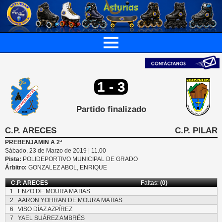
1 - 3
Partido finalizado
C.P. ARECES
C.P. PILAR
PREBENJAMIN A 2ª
Sábado, 23 de Marzo de 2019 | 11.00
Pista:
POLIDEPORTIVO MUNICIPAL DE GRADO
Árbitro:
GONZALEZ ABOL, ENRIQUE
C.P. ARECES
Faltas:
(0)
1
ENZO DE MOURA MATIAS
2
AARON YOHRAN DE MOURA MATIAS
6
VISO DÍAZ AZPÍREZ
7
YAEL SUÁREZ AMBRÉS