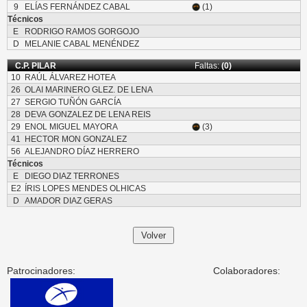
9
ELÍAS FERNÁNDEZ CABAL
(1)
Técnicos
E
RODRIGO RAMOS GORGOJO
D
MELANIE CABAL MENÉNDEZ
C.P. PILAR
Faltas:
(0)
10
RAÚL ÁLVAREZ HOTEA
26
OLAI MARINERO GLEZ. DE LENA
27
SERGIO TUÑÓN GARCÍA
28
DEVA GONZALEZ DE LENA REIS
29
ENOL MIGUEL MAYORA
(3)
41
HECTOR MON GONZALEZ
56
ALEJANDRO DÍAZ HERRERO
Técnicos
E
DIEGO DIAZ TERRONES
E2
ÍRIS LOPES MENDES OLHICAS
D
AMADOR DIAZ GERAS
Patrocinadores:
Colaboradores: