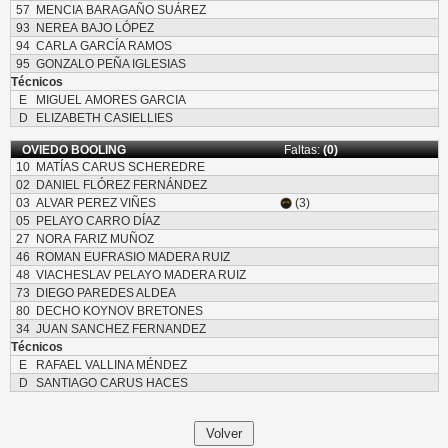
57
MENCIA BARAGAÑO SUÁREZ
93
NEREA BAJO LÓPEZ
94
CARLA GARCÍA RAMOS
95
GONZALO PEÑA IGLESIAS
Técnicos
E
MIGUEL AMORES GARCIA
D
ELIZABETH CASIELLIES
OVIEDO BOOLING
Faltas:
(0)
10
MATÍAS CARUS SCHEREDRE
02
DANIEL FLÓREZ FERNÁNDEZ
03
ALVAR PEREZ VIÑES
(3)
05
PELAYO CARRO DÍAZ
27
NORA FARIZ MUÑOZ
46
ROMAN EUFRASIO MADERA RUIZ
48
VIACHESLAV PELAYO MADERA RUIZ
73
DIEGO PAREDES ALDEA
80
DECHO KOYNOV BRETONES
34
JUAN SANCHEZ FERNANDEZ
Técnicos
E
RAFAEL VALLINA MÉNDEZ
D
SANTIAGO CARUS HACES