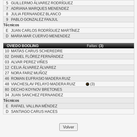
5
GUILLERMO ÁLVAREZ RODRÍGUEZ
7
ADRIANA MARQUES MENENDEZ
8
JULIA FERNANDEZ BLANCO
9
PABLO GONZALEZ FANJUL
Técnicos
E
JUAN CARLOS RODRÍGUEZ MARTÍNEZ
D
MARIA MAR CUERVO MENENDEZ
OVIEDO BOOLING
Faltas:
(3)
10
MATÍAS CARUS SCHEREDRE
02
DANIEL FLÓREZ FERNÁNDEZ
03
ALVAR PEREZ VIÑES
12
CELIA ÁLVAREZ ÁLVAREZ
27
NORA FARIZ MUÑOZ
46
ROMAN EUFRASIO MADERA RUIZ
48
VIACHESLAV PELAYO MADERA RUIZ
(3)
80
DECHO KOYNOV BRETONES
34
JUAN SANCHEZ FERNANDEZ
Técnicos
E
RAFAEL VALLINA MÉNDEZ
D
SANTIAGO CARUS HACES