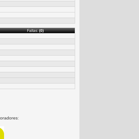
Faltas:
(0)
oradores: