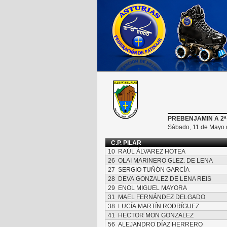
PREBENJAMIN A 2ª
Sábado, 11 de Mayo 
C.P. PILAR
10
RAÚL ÁLVAREZ HOTEA
26
OLAI MARINERO GLEZ. DE LENA
27
SERGIO TUÑÓN GARCÍA
28
DEVA GONZALEZ DE LENA REIS
29
ENOL MIGUEL MAYORA
31
MAEL FERNÁNDEZ DELGADO
38
LUCÍA MARTÍN RODRÍGUEZ
41
HECTOR MON GONZALEZ
56
ALEJANDRO DÍAZ HERRERO