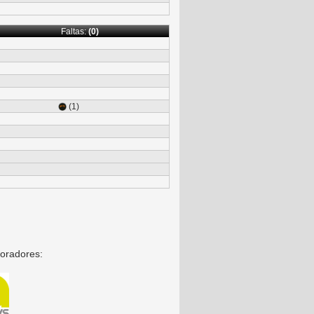
Faltas:
(0)
(1)
oradores: