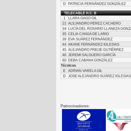
D
PATRICIA FERNÁNDEZ GONZÁLEZ
TELECABLE H.C. B
1
LLARA GAGO GIL
22
ALEJANDRO PÉREZ CACHERO
34
LUCÍA DEL ROSARIO LLANEZA GONZ
35
CELIA CANGA DE LARIO
39
EVA SUÁREZ FERNÁNDEZ
44
AKANE FERNÁNDEZ IGLESIAS
45
ALEJANDRO FREIJE GUTIÉRREZ
46
JEREMI SALGUERO GARCÍA
60
DEBA CABANA GONZÁLEZ
Técnicos
E
ADRIAN VARELA GIL
D
JOSE ALEJANDRO SUÁREZ IGLESIAS
Patrocinadores: