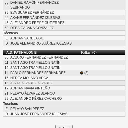
DANIEL RAMÓN FERNÁNDEZ
38
SEBRANGO
39
EVA SUÁREZ FERNÁNDEZ
44
AKANE FERNÁNDEZ IGLESIAS
45
ALEJANDRO FREIJE GUTIÉRREZ
60
DEBA CABANA GONZÁLEZ
Técnicos
E
ADRIAN VARELA GIL
D
JOSE ALEJANDRO SUÁREZ IGLESIAS
A.D. PATINALON B
Faltas:
(0)
80
ALVARO FERNANDEZ FERNANDEZ
11
SANTIAGO TRAPIELLO SNATÍN
12
SANTIAGO TRAPIELLO SNATÍN
14
PABLO FERNÁNDEZ FERNÁNDEZ
(3)
15
NEREA MOLANO VEGA
16
AISHA ÁLVAREZ ÁLVAREZ
17
ADRIAN NAVIA PINTEÑO
21
PELAYO ÁLVAREZ BLANCO
22
ALEJANDRO PÉREZ CACHERO
Técnicos
E
PELAYO SAN PEREZ
D
JUAN JOSE FERNANDEZ IGLESIAS