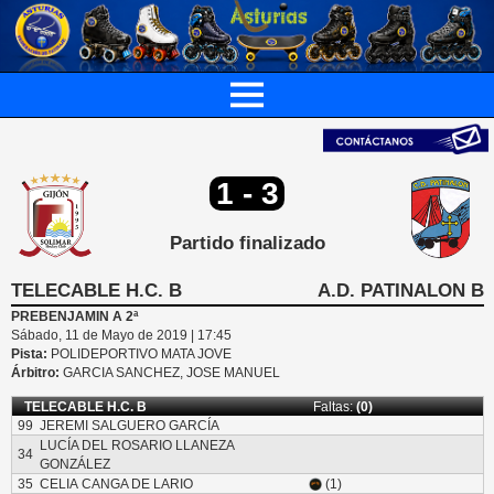
1 - 3
Partido finalizado
TELECABLE H.C. B
A.D. PATINALON B
PREBENJAMIN A 2ª
Sábado, 11 de Mayo de 2019 | 17:45
Pista:
POLIDEPORTIVO MATA JOVE
Árbitro:
GARCIA SANCHEZ, JOSE MANUEL
TELECABLE H.C. B
Faltas:
(0)
99
JEREMI SALGUERO GARCÍA
LUCÍA DEL ROSARIO LLANEZA
34
GONZÁLEZ
35
CELIA CANGA DE LARIO
(1)