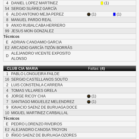
4
DANIEL LOPEZ MARTINEZ
(1)
54
SERGIO SUÁREZ GARCÍA
6
ALDO ANTONIO MEJIA PEREZ
(1)
(1)
8
MANUEL PARDO REAL
9
ANXO RUBALCABA HERRERO
99
JESUS MON GONZALEZ
Técnicos
E
ADRIAN CANDAMIO GARCIA
E2
ARCADIO GARCÍA-TIZÓN BORRÁS
ALEJANDRO VICENTE EXPOSITO
D
ALONSO
CLUB CIA MARIA
Faltas:
(4)
1
PABLO LONGUEIRA FAILDE
16
SERGIO CASTELLANOS SOUTO
2
LUIS CONSTENLA CARRERA
4
TOMAS VILLARES GRELA
6
JORGE RICOY CHA
(1)
7
SANTIAGO MIGUELEZ MELENDREZ
(1)
9
IGNACIO SAENZ DE BURUAGA DOCE
10
MIGUEL MARTINEZ CARBALLAL
Técnicos
E
PEDRO LORENZO RIVEIROS
E2
ALEJANDRO CANOSA TROYON
D
IÑIGO SAENZ DE BURUAGA OZORES