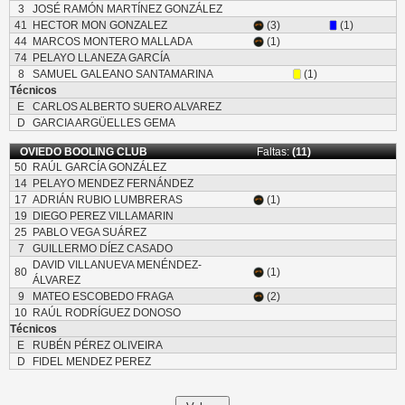
3
JOSÉ RAMÓN MARTÍNEZ GONZÁLEZ
41
HECTOR MON GONZALEZ
(3)
(1)
44
MARCOS MONTERO MALLADA
(1)
74
PELAYO LLANEZA GARCÍA
8
SAMUEL GALEANO SANTAMARINA
(1)
Técnicos
E
CARLOS ALBERTO SUERO ALVAREZ
D
GARCIA ARGÜELLES GEMA
OVIEDO BOOLING CLUB
Faltas:
(11)
50
RAÚL GARCÍA GONZÁLEZ
14
PELAYO MENDEZ FERNÁNDEZ
17
ADRIÁN RUBIO LUMBRERAS
(1)
19
DIEGO PEREZ VILLAMARIN
25
PABLO VEGA SUÁREZ
7
GUILLERMO DÍEZ CASADO
DAVID VILLANUEVA MENÉNDEZ-
80
(1)
ÁLVAREZ
9
MATEO ESCOBEDO FRAGA
(2)
10
RAÚL RODRÍGUEZ DONOSO
Técnicos
E
RUBÉN PÉREZ OLIVEIRA
D
FIDEL MENDEZ PEREZ