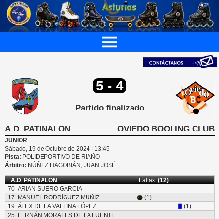
5 - 4
Partido finalizado
A.D. PATINALON
OVIEDO BOOLING CLUB
JUNIOR
Sábado, 19 de Octubre de 2024 | 13:45
Pista:
POLIDEPORTIVO DE RIAÑO
Árbitro:
NÚÑEZ HAGOBIÁN, JUAN JOSÉ
A.D. PATINALON
Faltas:
(12)
70
ARIAN SUERO GARCIA
17
MANUEL RODRÍGUEZ MUÑIZ
(1)
19
ÁLEX DE LA VALLINA LÓPEZ
(1)
25
FERNÁN MORALES DE LA FUENTE