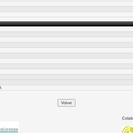
A
Colab